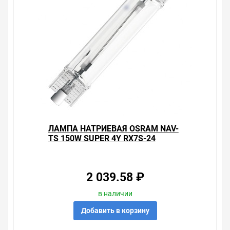
выгодную доставку в Ваш город или прямо к вашей
двери. Это удобнее, чем объезжать магазины, тратить
время, выбирать из того, что предлагают, а не
покупать то, что нужно, что хочется.
Брак – это исключение в нашем ассортименте. Если он
выявлен, то возврат товара осуществляется в
соответствии с Законом Российской Федерации «О
защите прав потребителя». Это не значит, что нужно
тратить много времени на решение проблемы.
Правила, согласно которым урегулируется проблема,
очень простые. Мы просто заменяем некачественный
товар на то, который соответствует ожиданиям, или
ЛАМПА НАТРИЕВАЯ OSRAM NAV-
возвращаем деньги.
TS 150W SUPER 4Y RX7S-24
Наличие Лампа натриевая Osram NAV-TS 70W SUPER
4Y RX7s на складе уточняйте у менеджера. Также
можно получить консультацию по тому, что мы
2 039.58 ₽
продаем, узнать преимущества конкретного товара,
получить информацию об отличительных
в наличии
особенностях товара, который вы собираетесь купить.
Добавить в корзину
Мы всегда рады помочь, посоветовать, рассказать
подробно о товарах из нашего ассортимента.