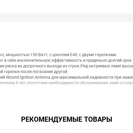
c, мощностью 150 Ватт, с цоколем E40, с двумя горелками
 в себе исключительную эффективность и предельно долгий срок 
ие риска их досрочного выхода из строя.Ряд натриевых ламп высо
 горелки после погасания другой
ей Wound Ignition Antenna для максимальной надежности при зажи
чении 6 лет отсутствие необходимости обслуживания ламп и сохра
служивание ламп затруднено и дорогостояще
ов, военных объектов, портов и промышленных зданий
РЕКОМЕНДУЕМЫЕ ТОВАРЫ