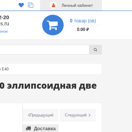
Личный кабинет
2-20
0
товар (ов)
s.ru
0.00 ₽
онок
и E40
40 эллипсоидная две
Предыдущий
Следующий
Доставка