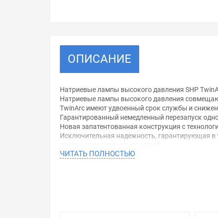
ОПИСАНИЕ
Натриевые лампы высокого давления SHP TwinAr
Натриевые лампы высокого давления совмещают
TwinArc имеют удвоенный срок службы и снижен
Гарантированный немедленный перезапуск одной
Новая запатентованная конструкция с технологи
Исключительная надежность, гарантирующая в те
протяжении всего срока службы
ЧИТАТЬ ПОЛНОСТЬЮ
Идеально подходят для применения там, где об
Применяются для освещения туннелей, аэропорт
Характеристики:Мощность: 150 Вт
Напряжение: 100 В
Цоколь: E40
Световой поток: 15500 Лм
Цветовая температура: 2050 К