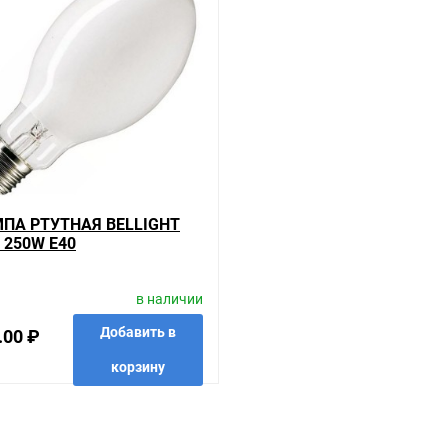
ть внешний вид, технические характеристики и комплектацию без 
0 , у нас всегда одни из лучших. Сравните с прайсом в других магаз
речень товаров, которые мы продаем, насчитывает десятки тысяч 
 в других магазинах купить сложно. Ассортимент – это то, чему м
 Так же цена - 194.04 ₽ может быть для Вас и ниже так как у нас д
гории
ашем сайте именно то, что искали, потратив на это минимум времен
ПА РТУТНАЯ BELLIGHT
иям качества. Мы работаем с проверенными поставщиками, продае
 250W Е40
риантов, вы всегда можете выбрать наиболее удобный. Лампа ртутн
в наличии
кую доставку до двери. Закажите выгодную доставку в Ваш город и
того, что предлагают, а не покупать то, что нужно, что хочется.
Добавить в
.00 ₽
корзину
сли он выявлен, то возврат товара осуществляется в соответствии
ь много времени на решение проблемы. Правила, согласно которым 
который соответствует ожиданиям, или возвращаем деньги.
анные
сравнить
купить в 1 клик
E40 на складе уточняйте у менеджера. Также можно получить консу