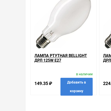
Производитель оставляет за собой право изменя
Цена на Лампа ртутная Philips HPL-N 125W/542 E4
соотношение цены, качества и ассортимента. Пе
пользующиеся повышенным спросом, так и то, что
делается на безопасность и качество продукции.
покупателей.
Мы предлагаем большой выбор товаров из кате
Ртутные лампы ДРЛ
по хорошим ценам. Уверены, что вы найдете на н
ЛАМПА РТУТНАЯ BELLIGHT
ЛАМ
Весь товар сертифицирован, отвечает требован
ДРЛ 125W Е27
ДРЛ
брендов.
Быстрая доставка в любой город – несколько ва
в наличии
получить в пункте выдачи, или заказать курьерс
объезжать магазины, тратить время, выбирать из 
Добавить в
149.35 ₽
224
корзину
Брак – это исключение в нашем ассортименте. Е
потребителя». Это не значит, что нужно тратит
просто заменяем некачественный товар на то, 
в избранные
сравнить
купить в 1 клик
в избр
Наличие Лампа ртутная Philips HPL-N 125W/542 