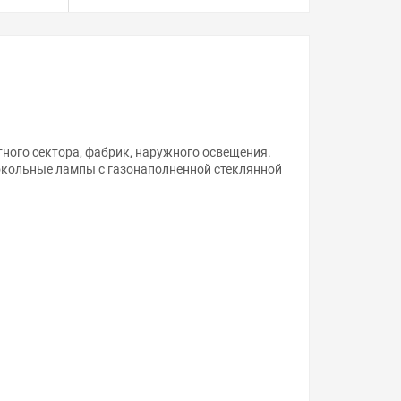
ого сектора, фабрик, наружного освещения.
окольные лампы с газонаполненной стеклянной
ой, наличие и стоимость оборудования
а него заказа.