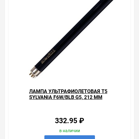
Sylvania HSBW 160W E27 Blacklight бездроссельная ,
можно получить в пункте выдачи, или заказать
курьерскую доставку до двери. Закажите выгодную
доставку в Ваш город или прямо к вашей двери. Это
удобнее, чем объезжать магазины, тратить время,
выбирать из того, что предлагают, а не покупать то,
что нужно, что хочется.
Брак – это исключение в нашем ассортименте. Если он
выявлен, то возврат товара осуществляется в
соответствии с Законом Российской Федерации «О
защите прав потребителя». Это не значит, что нужно
тратить много времени на решение проблемы.
Правила, согласно которым урегулируется проблема,
очень простые. Мы просто заменяем некачественный
товар на то, который соответствует ожиданиям, или
ЛАМПА УЛЬТРАФИОЛЕТОВАЯ T5
возвращаем деньги.
SYLVANIA F6W/BLB G5, 212 MM
Наличие Лампа ртутная ультрафиолетовая ДРВ
Sylvania HSBW 160W E27 Blacklight бездроссельная на
складе уточняйте у менеджера. Также можно получить
332.95 ₽
консультацию по тому, что мы продаем, узнать
преимущества конкретного товара, получить
в наличии
информацию об отличительных особенностях товара,