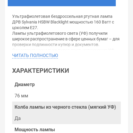
Ультрафиолетовая бездроссельная ртутная лампа
ДРВ Sylvania HSBW Blacklight мощностью 160 Ватт с
цоколем E27.
Лампы ультрафиолетового света (УФ) получили
широкое распространение в сфере ценных бумаг – для
проверки подлинности купюр и документов.
Существует несколько видов ламп, излучающих УФ-
ЧИТАТЬ ПОЛНОСТЬЮ
лучи.
Ртутные лампы.
Ртутная лампа сделана из стекла Вуда, которое
ХАРАКТЕРИСТИКИ
задерживает видимое излучение и пропускает
ультрафиолетовое.
Линейные лампы.
Диаметр
Линейные (трубчатые) ультрафиолетовые лампы
широко используются фотографами и декораторами, а
76 мм
также для внешнего освещения промышленных
объектов.
Колба лампы из черного стекла (мягкий УФ)
Компактные лампы.
Выбор УФ-лампы зависит от вида работы, для которой
Да
она требуется. Например, в косметологии или в
аппаратах для проверки валюты, где необходимо
Мощность лампы