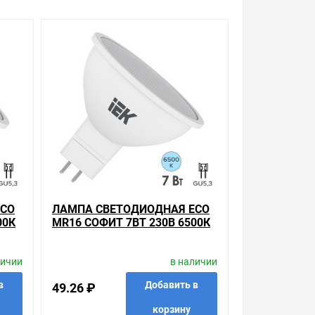
авку в Ваш город или прямо к вашей двери. Это
о хочется.
 с Законом Российской Федерации «О защите прав
урегулируется проблема, очень простые. Мы
можно получить консультацию по тому, что мы
 который вы собираетесь купить. Мы всегда
ECO
ЛАМПА СВЕТОДИОДНАЯ ECO
00К
MR16 СОФИТ 7ВТ 230В 6500К
GU5.3 IEK
личии
в наличии
в
Добавить в
49.26 ₽
корзину