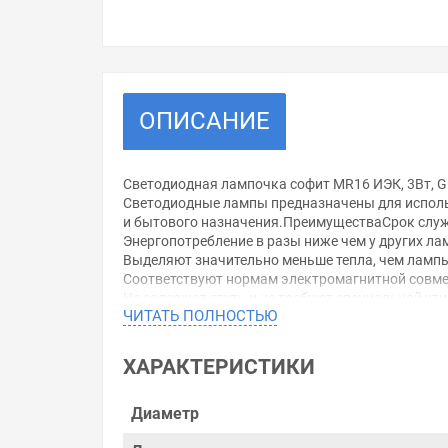
ОПИСАНИЕ
Светодиодная лампочка софит MR16 ИЭК, 3Вт, G
Светодиодные лампы предназначены для исполь
и бытового назначения.ПреимуществаСрок служб
Энергопотребление в разы ниже чем у других ла
Выделяют значительно меньше тепла, чем лампы
Соответствуют нормам электромагнитной совме
Не содержат ртуть и не требуют специальной ут
ЧИТАТЬ ПОЛНОСТЬЮ
Зажигаются практически мгновенно и быстро в
Стабильный световой поток на протяжении сро
Характеристики:Мощность: 3 Вт (Эквивалент мо
ХАРАКТЕРИСТИКИ
Напряжение: 220 В
Цоколь: GU5.3
Световой поток: 270 лм
Диаметр
Цветовая температура: 4000 К