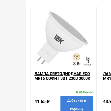
GU5.3 IEK , можно получить в пункте выдачи, ил
удобнее, чем объезжать магазины, тратить время,
Брак – это исключение в нашем ассортименте. Е
потребителя». Это не значит, что нужно тратит
просто заменяем некачественный товар на то, 
Наличие Лампа светодиодная ECO MR16 софит 3В
продаем, узнать преимущества конкретного тов
рады помочь, посоветовать, рассказать подробн
Свяжитесь с нами любым способом, который для 
ЛАМПА СВЕТОДИОДНАЯ ECO
ЛАМ
MR16 СОФИТ 3ВТ 230В 3000К
MR1
GU5.3 IEK 442557
GU5
в наличии
Добавить в
41.65 ₽
43.
корзину