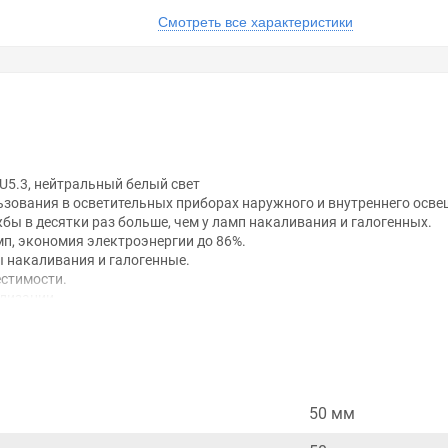
Смотреть все характеристики
U5.3, нейтральный белый свет
зования в осветительных приборах наружного и внутреннего осв
ы в десятки раз больше, чем у ламп накаливания и галогенных.
мп, экономия электроэнергии до 86%.
 накаливания и галогенные.
стимости.
илизации.
ыходят на максимальную яркость.
ка службы.
щности 25 Вт)
50 мм