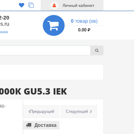
Личный кабинет
2-20
0
товар (ов)
s.ru
0.00 ₽
онок
00К GU5.3 IEK
40-
Предыдущий
Следующий
Доставка