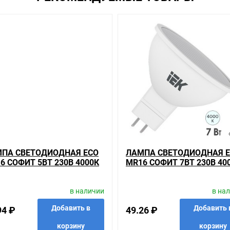
и заказать курьерскую доставку до двери. Закажите выгодную дост
 выбирать из того, что предлагают, а не покупать то, что нужно, чт
сли он выявлен, то возврат товара осуществляется в соответствии
ь много времени на решение проблемы. Правила, согласно которым 
который соответствует ожиданиям, или возвращаем деньги.
т 230В 4000К GU5.3 IEK на складе уточняйте у менеджера. Также 
ара, получить информацию об отличительных особенностях товара,
о о товарах из нашего ассортимента.
вас наиболее удобен. С удовольствием ответим на все вопросы.
ПА СВЕТОДИОДНАЯ ECO
ЛАМПА СВЕТОДИОДНАЯ 
6 СОФИТ 5ВТ 230В 4000К
MR16 СОФИТ 7ВТ 230В 40
.3 IEK 442618
GU5.3 IEK 442656
в наличии
в на
Добавить в
Добавить 
94 ₽
49.26 ₽
корзину
корзину