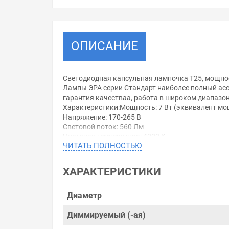
ОПИСАНИЕ
Светодиодная капсульная лампочка T25, мощнос
Лампы ЭРА серии Стандарт наиболее полный ас
гарантия качестваа, работа в широком диапазон
Характеристики:Мощность: 7 Вт (эквивалент мо
Напряжение: 170-265 В
Световой поток: 560 Лм
Цветовая температура: 4000 К
ЧИТАТЬ ПОЛНОСТЬЮ
Цоколь: E14
Срок службы: 30 000 часов
Диаметр: 16 мм
ХАРАКТЕРИСТИКИ
Высота: 65 мм
Уважаемые покупатели.
Диаметр
Обращаем Ваше внимание, что размещенная на д
Диммируемый (-ая)
необходимо уточнить у менеджеров, которые с 