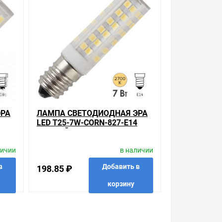
Также можно получить консультацию по тому,
товара, который вы собираетесь купить. Мы
ЭРА
ЛАМПА СВЕТОДИОДНАЯ ЭРА
LED T25-7W-CORN-827-E14
ТЕПЛЫЙ СВЕТ 733018
личии
в наличии
в
Добавить в
198.85 ₽
корзину
 в 1 клик
в избранные
сравнить
купить в 1 клик