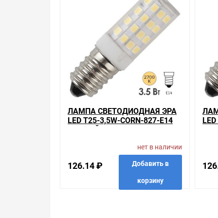
Наличие Лампа светодиодная ЭРА LED T25-7W-CO
что мы продаем, узнать преимущества конкретн
всегда рады помочь, посоветовать, рассказать 
Свяжитесь с нами любым способом, который для 
ЛАМПА СВЕТОДИОДНАЯ ЭРА
ЛАМ
LED T25-3,5W-CORN-827-E14
LED
ТЕПЛЫЙ СВЕТ 732882
БЕЛ
нет в наличии
Добавить в
126.14 ₽
126
корзину
в избранные
сравнить
купить в 1 клик
в избр