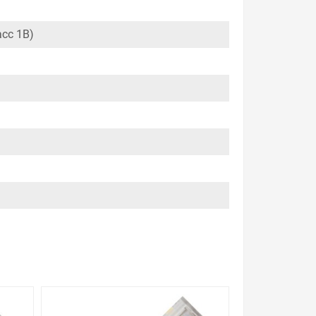
уведомления.
асс 1В)
те с прайсом в других магазинах, и вы поймете,
итывает десятки тысяч позиций. На сайте можно
т – это то, чему мы уделяем особое внимание.
иже так как у нас действуют хорошие скидки для
и. Есть поиск по позициям.
м товар от давно зарекомендовавших себя
етодиодная ЭРА LED T25-7W-CORN-840-E14 белый
ставку в Ваш город или прямо к вашей двери.
, что хочется.
 с Законом Российской Федерации «О защите прав
урегулируется проблема, очень простые. Мы