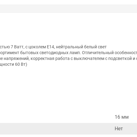
тью 7 Ватт, с цоколем E14, нейтральный белый свет
сортимент бытовых светодиодных ламп. Отличительный особенност
е напряжений, корректная работа с выключателем с подсветкой и 
щности 60 Вт)
16 мм
анном сайте справочная информация о товарах не является оферт
Нет
удовольствием помогут Вам в выборе оборудования и оформлении н