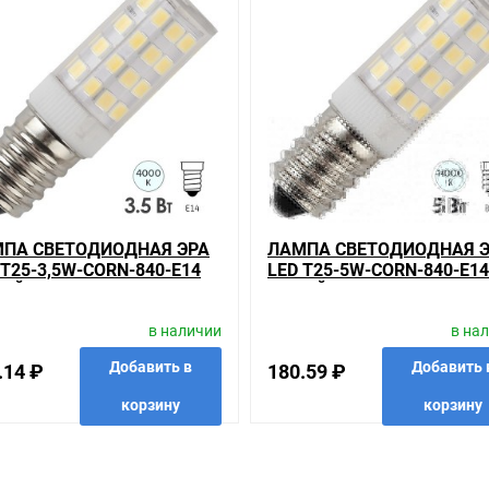
RN-840-E14 белый свет 733025 на складе уточняйте у менеджера. 
ого товара, получить информацию об отличительных особенностях 
подробно о товарах из нашего ассортимента.
вас наиболее удобен. С удовольствием ответим на все вопросы.
ПА СВЕТОДИОДНАЯ ЭРА
ЛАМПА СВЕТОДИОДНАЯ 
 T25-3,5W-CORN-840-E14
LED T25-5W-CORN-840-E14
ЫЙ СВЕТ 732905
БЕЛЫЙ СВЕТ 732974
в наличии
в на
Добавить в
Добавить 
.14 ₽
180.59 ₽
корзину
корзину
анные
сравнить
купить в 1 клик
в избранные
сравнить
купить