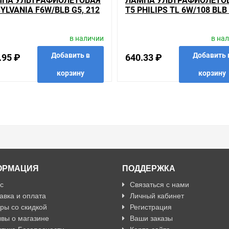
ПА УЛЬТРАФИОЛЕТОВАЯ
ЛАМПА УЛЬТРАФИОЛЕТО
товара, получить информацию об отличительных особенностях това
SYLVANIA F6W/BLB G5, 212
T5 PHILIPS TL 6W/108 BLB 
о о товарах из нашего ассортимента.
212 MM
вас наиболее удобен. С удовольствием ответим на все вопросы.
в наличии
в на
Добавить в
Добавить 
.95 ₽
640.33 ₽
корзину
корзину
анные
сравнить
купить в 1 клик
в избранные
сравнить
купить
ОРМАЦИЯ
ПОДДЕРЖКА
с
Связаться с нами
авка и оплата
Личный кабинет
ры со скидкой
Регистрация
вы о магазине
Ваши заказы