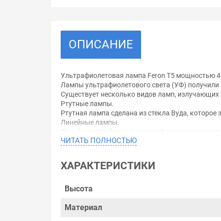
ОПИСАНИЕ
Ультрафиолетовая лампа Feron T5 мощностью 4 
Лампы ультрафиолетового света (УФ) получили 
Существует несколько видов ламп, излучающих 
Ртутные лампы.
Ртутная лампа сделана из стекла Вуда, которое
Линейные лампы.
Линейные (трубчатые) ультрафиолетовые лампы
ЧИТАТЬ ПОЛНОСТЬЮ
Компактные лампы.
Выбор УФ-лампы зависит от вида работы, для ко
пространство, удобно использовать компактные
ХАРАКТЕРИСТИКИ
Уважаемые покупатели.
Высота
Обращаем Ваше внимание, что размещенная на д
необходимо уточнить у менеджеров, которые с 
Материал