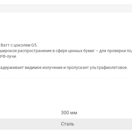
Ватт с цоколем G5.
широкое распространение в сфере ценных бумаг – для проверки по
УФ-лучи.
 задерживает видимое излучение и пропускает ультрафиолетовое.
 широко используются фотографами и декораторами, а также дл
торой она требуется. Например, в косметологии или в аппаратах 
 УФ-лампы с двойной колбой с цоколем G23 длиной 165 мм (9Вт).
300 мм
анном сайте справочная информация о товарах не является оферт
удовольствием помогут Вам в выборе оборудования и оформлении н
Сталь