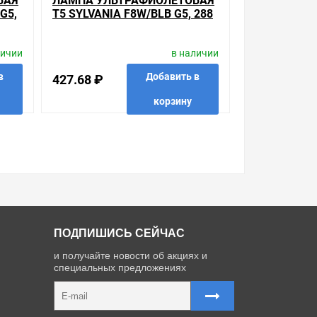
ВАЯ
ЛАМПА УЛЬТРАФИОЛЕТОВАЯ
ра, который вы собираетесь купить. Мы всегда
G5,
T5 SYLVANIA F8W/BLB G5, 288
MM
личии
в наличии
в
Добавить в
427.68 ₽
корзину
 в 1 клик
в избранные
сравнить
купить в 1 клик
ПОДПИШИСЬ СЕЙЧАС
и получайте новости об акциях и
специальных предложениях