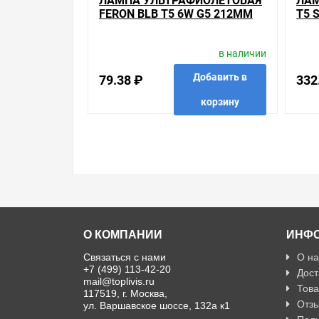
ЛАМПА УЛЬТРАФИОЛЕТОВАЯ
ЛАМ
мы продаем, узнать преимущества конкретного 
FERON BLB T5 6W G5 212MM
T5 
рады помочь, посоветовать, рассказать подробн
ЧЕРНАЯ КОЛБА
MM
Свяжитесь с нами любым способом, который для 
в наличии
Добавить в
79.38 ₽
332
корзину
в избранные
сравнить
купить в 1 клик
в избр
О КОМПАНИИ
ИНФ
Связаться с нами
О на
+7 (499) 113-42-20
Дост
mail@toplivis.ru
Това
117519, г. Москва,
Отзы
ул. Варшавское шоссе, 132а к1