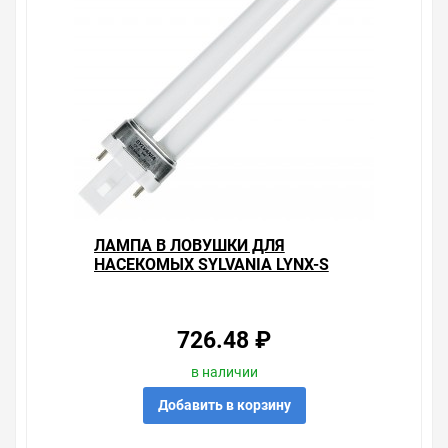
Брак – это исключение в нашем ассортименте. Если он
выявлен, то возврат товара осуществляется в
соответствии с Законом Российской Федерации «О
защите прав потребителя». Это не значит, что нужно
тратить много времени на решение проблемы.
Правила, согласно которым урегулируется проблема,
очень простые. Мы просто заменяем некачественный
товар на то, который соответствует ожиданиям, или
возвращаем деньги.
Наличие Лампа в ловушки для насекомых Sylvania
Lynx-S 9W BL368 G23 сушка гель-лак-полимер на
складе уточняйте у менеджера. Также можно получить
ЛАМПА В ЛОВУШКИ ДЛЯ
консультацию по тому, что мы продаем, узнать
НАСЕКОМЫХ SYLVANIA LYNX-S
преимущества конкретного товара, получить
11W BL368 G23 СУШКА ГЕЛЬ-
информацию об отличительных особенностях товара,
ЛАК-ПОЛИМЕР
который вы собираетесь купить. Мы всегда рады
помочь, посоветовать, рассказать подробно о товарах
726.48 ₽
из нашего ассортимента.
в наличии
Свяжитесь с нами любым способом, который для вас
Добавить в корзину
наиболее удобен. С удовольствием ответим на все
вопросы.