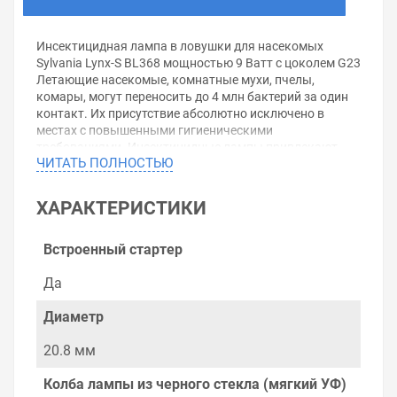
Инсектицидная лампа в ловушки для насекомых
Sylvania Lynx-S BL368 мощностью 9 Ватт с цоколем G23
Летающие насекомые, комнатные мухи, пчелы,
комары, могут переносить до 4 млн бактерий за один
контакт. Их присутствие абсолютно исключено в
местах с повышенными гигиеническими
требованиями. Инсектицидные лампы привлекают
ЧИТАТЬ ПОЛНОСТЬЮ
этих насекомых и нейтрализуют их гуманным
способом.
Данные лампы обеспечивают защиту во всех сферах,
ХАРАКТЕРИСТИКИ
где для потребителя производятся, подготавливаются,
обрабатываются, запаковываются, хранятся,
транспортируются, вступают в контакт с руками,
Встроенный стартер
продаются или поставляются пещевые продукты.
Например: рестораны, бакалейная торговля, мясные,
Да
рыбные лавки
UVA-лампы также используются для многочисленных
Диаметр
дополнительных применений в других отраслях. Одно
из важнейших - в косметическом бизнезе, где UVA-
20.8 мм
трубки используются при профессиональном
маникюре.
Колба лампы из черного стекла (мягкий УФ)