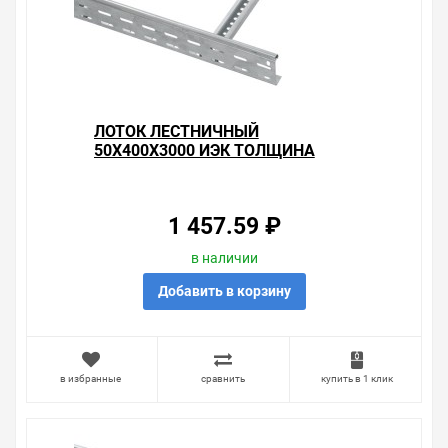
толщина лонжерона 1,2мм , можно получить в пункте
выдачи, или заказать курьерскую доставку до двери.
Закажите выгодную доставку в Ваш город или прямо к
вашей двери. Это удобнее, чем объезжать магазины,
тратить время, выбирать из того, что предлагают, а не
покупать то, что нужно, что хочется.
ЛОТОК ЛЕСТНИЧНЫЙ
Брак – это исключение в нашем ассортименте. Если он
50Х400Х3000 ИЭК ТОЛЩИНА
выявлен, то возврат товара осуществляется в
ЛОНЖЕРОНА 1,2ММ
соответствии с Законом Российской Федерации «О
защите прав потребителя». Это не значит, что нужно
тратить много времени на решение проблемы.
1 457.59 ₽
Правила, согласно которым урегулируется проблема,
очень простые. Мы просто заменяем некачественный
в наличии
товар на то, который соответствует ожиданиям, или
Добавить в корзину
возвращаем деньги.
Наличие Лоток лестничный 80х400х3000 ИЭК толщина
лонжерона 1,2мм на складе уточняйте у менеджера.
Также можно получить консультацию по тому, что мы
в избранные
сравнить
купить в 1 клик
продаем, узнать преимущества конкретного товара,
получить информацию об отличительных
особенностях товара, который вы собираетесь купить.
Мы всегда рады помочь, посоветовать, рассказать