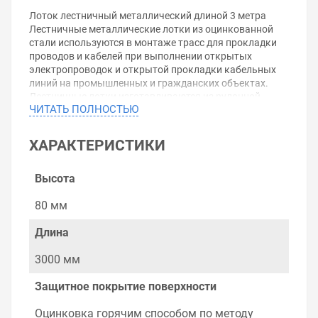
Лоток лестничный металлический длиной 3 метра
Лестничные металлические лотки из оцинкованной
стали используются в монтаже трасс для прокладки
проводов и кабелей при выполнении открытых
электропроводок и открытой прокладки кабельных
линий на промышленных и гражданских объектах.
Лестничные лотки изготавливаются из рулонной
ЧИТАТЬ ПОЛНОСТЬЮ
холоднокатанной стали, оцинкованной горячим
способом в агрегатах непрерывного цинкования
(ГОСТ 14918-80).
ХАРАКТЕРИСТИКИ
Высокая несущая способность лестничных лотков
позволяет прокладывать тяжелые кабельные линии с
нагрузкой более 600 кг/м.
Высота
Открытый способ прокладки кабельных линий с
помощью металлических лестничных лотков
80 мм
позволяет в дальнейшем легко обслуживать
электрическую и слаботочную систему и развивать ее.
Длина
Универсальный разъем "папа-мама" позволяет
осуществлять монтаж кабельной трассы как
3000 мм
непосредственно продольно встык, так и внахлест
сбоку за счет новой симметричной конструкции.
Защитное покрытие поверхности
Трубчатая форма замка значительно улучшает
прочностные характеристики лотков IEK.Технические
Оцинковка горячим способом по методу