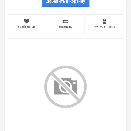
Мы предлагаем большой выбор товаров из категории
Добавить в корзину
Лупы настольные с подсветкой
по хорошим ценам. Уверены, что вы найдете на нашем
сайте именно то, что искали, потратив на это минимум
времени. Есть поиск по позициям.
в избранные
сравнить
купить в 1 клик
Весь товар сертифицирован, отвечает требованиям
качества. Мы работаем с проверенными
поставщиками, продаем товар от давно
зарекомендовавших себя брендов.
Быстрая доставка в любой город – несколько
вариантов, вы всегда можете выбрать наиболее
удобный. Лупа настольная 3D с подсветкой 30 LED,
прищепка в блистере, белая rechin , можно получить в
пункте выдачи, или заказать курьерскую доставку до
двери. Закажите выгодную доставку в Ваш город или
прямо к вашей двери. Это удобнее, чем объезжать
магазины, тратить время, выбирать из того, что
предлагают, а не покупать то, что нужно, что хочется.
Брак – это исключение в нашем ассортименте. Если он
выявлен, то возврат товара осуществляется в
соответствии с Законом Российской Федерации «О