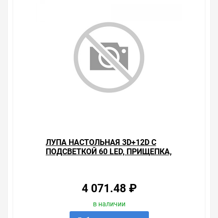
необходимо уточнить у менеджеров, которые с
удовольствием помогут Вам в выборе оборудования и
оформлении на него заказа.
Производитель оставляет за собой право изменять
внешний вид, технические характеристики и
комплектацию без уведомления.
Цена на Лупа настольная 3D с подсветкой 30 LED,
прищепка в блистере, белая rechin , у нас всегда одни
из лучших. Сравните с прайсом в других магазинах, и
вы поймете, что у нас оптимальное соотношение цены,
качества и ассортимента. Перечень товаров, которые
мы продаем, насчитывает десятки тысяч позиций. На
сайте можно найти как товары, пользующиеся
ЛУПА НАСТОЛЬНАЯ 3D+12D С
повышенным спросом, так и то, что в других
ПОДСВЕТКОЙ 60 LED, ПРИЩЕПКА,
магазинах купить сложно. Ассортимент – это то, чему
БЕЛАЯ RECHIN
мы уделяем особое внимание. Кроме того, ставка
делается на безопасность и качество продукции. Так
же цена - 2 785.52 ₽ может быть для Вас и ниже так
4 071.48 ₽
как у нас действуют хорошие скидки для оптовых
покупателей.
в наличии