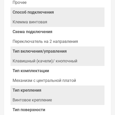
Legrand Plexo без лампы на складе уточняйте у
Прочее
менеджера. Также можно получить консультацию по
тому, что мы продаем, узнать преимущества
Способ подключения
конкретного товара, получить информацию об
отличительных особенностях товара, который вы
Клемма винтовая
собираетесь купить. Мы всегда рады помочь,
посоветовать, рассказать подробно о товарах из
Схема подключения
нашего ассортимента.
Переключатель на 2 направления
Свяжитесь с нами любым способом, который для вас
наиболее удобен. С удовольствием ответим на все
Тип включения/управления
вопросы.
Клавишный (качели)/ кнопочный
Тип комплектации
Механизм с центральной платой
Тип крепления
Винтовое крепление
Тип поверхности