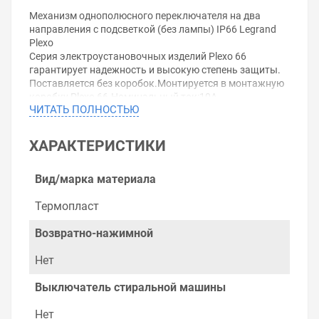
Механизм однополюсного переключателя на два
направления с подсветкой (без лампы) IP66 Legrand
Plexo
Серия электроустановочных изделий Plexo 66
гарантирует надежность и высокую степень защиты.
Поставляется без коробок.Монтируется в монтажную
коробку Plexo 66.Номинальный ток:10A
ЧИТАТЬ ПОЛНОСТЬЮ
Напряжение:250В
Степень защиты:IP66
ХАРАКТЕРИСТИКИ
Уважаемые покупатели.
Обращаем Ваше внимание, что размещенная на
Вид/марка материала
данном сайте справочная информация о товарах не
является офертой, наличие и стоимость оборудования
Термопласт
необходимо уточнить у менеджеров, которые с
удовольствием помогут Вам в выборе оборудования и
Возвратно-нажимной
оформлении на него заказа.
Нет
Производитель оставляет за собой право изменять
внешний вид, технические характеристики и
Выключатель стиральной машины
комплектацию без уведомления.
Нет