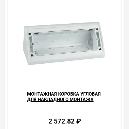
сайте именно то, что искали, потратив на это минимум
времени. Есть поиск по позициям.
Весь товар сертифицирован, отвечает требованиям
качества. Мы работаем с проверенными
поставщиками, продаем товар от давно
зарекомендовавших себя брендов.
Быстрая доставка в любой город – несколько
вариантов, вы всегда можете выбрать наиболее
удобный. Монтажная коробка угловая для накладного
монтажа рамок на 8 узких (4 широких) модулей S82C,
алюминий , можно получить в пункте выдачи, или
заказать курьерскую доставку до двери. Закажите
выгодную доставку в Ваш город или прямо к вашей
двери. Это удобнее, чем объезжать магазины, тратить
время, выбирать из того, что предлагают, а не
МОНТАЖНАЯ КОРОБКА УГЛОВАЯ
покупать то, что нужно, что хочется.
ДЛЯ НАКЛАДНОГО МОНТАЖА
РАМОК НА 8 УЗКИХ (4 ШИРОКИХ)
Брак – это исключение в нашем ассортименте. Если он
МОДУЛЕЙ S82C, БЕЛЫЙ
выявлен, то возврат товара осуществляется в
соответствии с Законом Российской Федерации «О
2 572.82 ₽
защите прав потребителя». Это не значит, что нужно