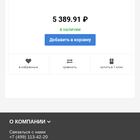
ХРЯДНУЮ РАМКУ),
250*193*53ММ, S82C,
АЛЮМИНИЙ
5 389.91 ₽
в наличии
Добавить в корзину
в избранные
сравнить
купить в 1 клик
О КОМПАНИИ
Связаться с нами
+7 (499) 113-42-20