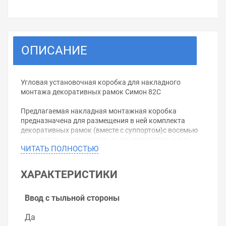
ОПИСАНИЕ
Угловая установочная коробка для накладного
монтажа декоративных рамок Симон 82С
Предлагаемая накладная монтажная коробка
предназначена для размещения в ней комплекта
декоративных рамок (вместе с суппортом)с восемью
одномодульными или четырьмя двухмодульными
ЧИТАТЬ ПОЛНОСТЬЮ
механизмами. Универсальность системы крепления
позволяет создать наиболее приемлемую комбинацию
этих электроустановочных механизмов. По решению
ХАРАКТЕРИСТИКИ
заказчика могут быть установлены несколько
широких и несколько узких модулей. Данная
монтажная коробка принадлежит серийной линейке
Ввод с тыльной стороны
изделий Симон 82 Централизация, производства
известной испанской электротехнической компании
Да