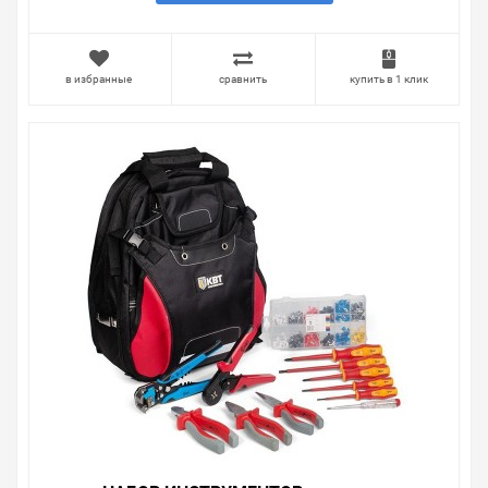
продаем, узнать преимущества конкретного товара,
получить информацию об отличительных
особенностях товара, который вы собираетесь купить.
Мы всегда рады помочь, посоветовать, рассказать
в избранные
сравнить
купить в 1 клик
подробно о товарах из нашего ассортимента.
Свяжитесь с нами любым способом, который для вас
наиболее удобен. С удовольствием ответим на все
вопросы.