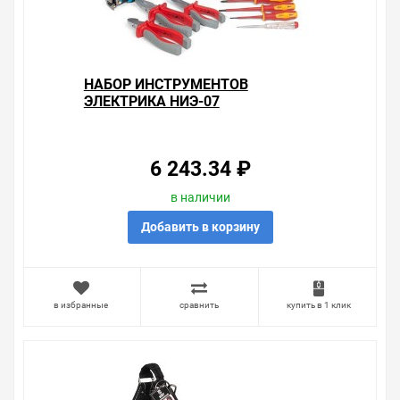
прайсом в других магазинах, и вы поймете, что у нас
оптимальное соотношение цены, качества и
ассортимента. Перечень товаров, которые мы
продаем, насчитывает десятки тысяч позиций. На
сайте можно найти как товары, пользующиеся
НАБОР ИНСТРУМЕНТОВ
повышенным спросом, так и то, что в других
ЭЛЕКТРИКА НИЭ-07
магазинах купить сложно. Ассортимент – это то, чему
мы уделяем особое внимание. Кроме того, ставка
делается на безопасность и качество продукции. Так
же цена - 8 264.40 ₽ может быть для Вас и ниже так
6 243.34 ₽
как у нас действуют хорошие скидки для оптовых
покупателей.
в наличии
Мы предлагаем большой выбор товаров из категории
Добавить в корзину
Наборы инструмента для электромонтажа
по хорошим ценам. Уверены, что вы найдете на нашем
сайте именно то, что искали, потратив на это минимум
времени. Есть поиск по позициям.
в избранные
сравнить
купить в 1 клик
Весь товар сертифицирован, отвечает требованиям
качества. Мы работаем с проверенными
поставщиками, продаем товар от давно
зарекомендовавших себя брендов.