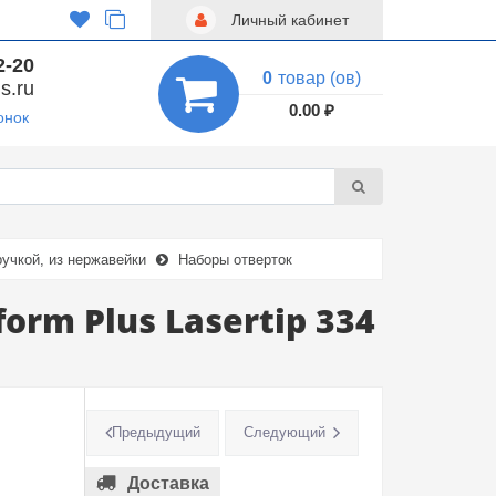
Личный кабинет
2-20
0
товар (ов)
s.ru
0.00 ₽
онок
ручкой, из нержавейки
Наборы отверток
orm Plus Lasertip 334
Предыдущий
Следующий
Доставка