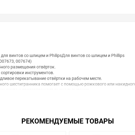
 для винтов со шлицем и PhilipsДля винтов со шлицем и Phillips
 007673, 007674)
бного размещения отвёрток.
 сортировки инструментов.
ливое перекатывание отвёртки на рабочем месте.
ьного шестигранника помогает с помощью рожкового или накидног
овку винта и предотвращает выскальзывание.
ты, в то время как мягкие зоны ручки обеспечивают передачу бол
я комфортной работы без появления на руках мозолей и волдырей.
РЕКОМЕНДУЕМЫЕ ТОВАРЫ