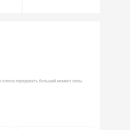
о ключа передавать больший момент силы.
ьших моментов силы.