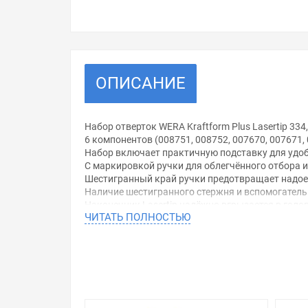
ОПИСАНИЕ
Набор отверток WERA Kraftform Plus Lasertip 334,
6 компонентов (008751, 008752, 007670, 007671,
Набор включает практичную подставку для удо
С маркировкой ручки для облегчённого отбора и
Шестигранный край ручки предотвращает надоед
Наличие шестигранного стержня и вспомогател
Наконечник Lasertip надёжно вгрызается в гол
ЧИТАТЬ ПОЛНОСТЬЮ
Твердые зоны ручки для высокой скорости рабо
Набор из 6 отверток с ручкой Kraftform Plus дл
Состав набора:PH 1x80 (1 шт.)
PH 2х100 (1 шт.)
0,6x3,5x75 (1 шт.)
0,8x4,0x90 (1 шт.)
1,0x5,5x100 (1 шт.)