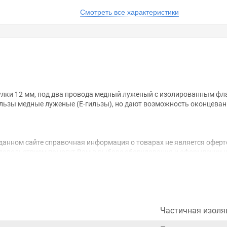
Смотреть все характеристики
тулки 12 мм, под два провода медный луженый с изолированным фл
льзы медные луженые (Е-гильзы), но дают возможность оконцевания
анном сайте справочная информация о товарах не является оферт
удовольствием помогут Вам в выборе оборудования и оформлении н
ть внешний вид, технические характеристики и комплектацию без 
золированным фланцем серый НГИ2 (100шт) ИЭК , у нас всегда одни
е соотношение цены, качества и ассортимента. Перечень товаров, 
ьзующиеся повышенным спросом, так и то, что в других магазинах к
Частичная изоля
ается на безопасность и качество продукции. Так же цена - 197.82 