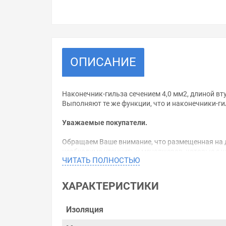
ОПИСАНИЕ
Наконечник-гильза сечением 4,0 мм2, длиной в
Выполняют те же функции, что и наконечники-ги
Уважаемые покупатели.
Обращаем Ваше внимание, что размещенная на д
необходимо уточнить у менеджеров, которые с 
ЧИТАТЬ ПОЛНОСТЬЮ
Производитель оставляет за собой право изменя
ХАРАКТЕРИСТИКИ
Цена на Наконечник кабельный НШвИ2 4,0-12 с и
магазинах, и вы поймете, что у нас оптимально
позиций. На сайте можно найти как товары, пол
Изоляция
уделяем особое внимание. Кроме того, ставка дел