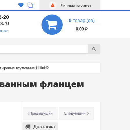
Личный кабинет
2-20
0
товар (ов)
s.ru
0.00 ₽
онок
штыревые втулочные НШвИ2
рованным фланцем
Предыдущий
Следующий
Доставка