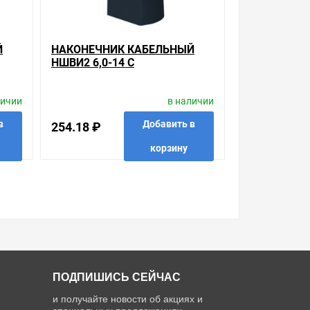
Й
НАКОНЕЧНИК КАБЕЛЬНЫЙ
НШВИ2 6,0-14 С
ЦЕМ
ИЗОЛИРОВАННЫМ ФЛАНЦЕМ
ЧЕРНЫЙ НГИ2 (100ШТ) ИЭК
личии
в наличии
в
Добавить в
254.18 ₽
корзину
 в 1 клик
в избранные
сравнить
купить в 1 клик
ПОДПИШИСЬ СЕЙЧАС
и получайте новости об акциях и