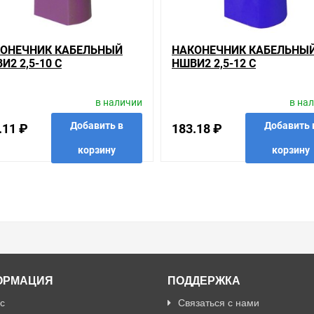
ОНЕЧНИК КАБЕЛЬНЫЙ
НАКОНЕЧНИК КАБЕЛЬНЫ
И2 2,5-10 С
НШВИ2 2,5-12 С
ОЛИРОВАННЫМ ФЛАНЦЕМ
ИЗОЛИРОВАННЫМ ФЛАН
ЛЕТОВЫЙ НГИ2 (100ШТ)
СИНИЙ НГИ2 (100ШТ) ИЭК
в наличии
в на
Добавить в
Добавить 
.11 ₽
183.18 ₽
корзину
корзину
анные
сравнить
купить в 1 клик
в избранные
сравнить
купить
ОРМАЦИЯ
ПОДДЕРЖКА
с
Связаться с нами