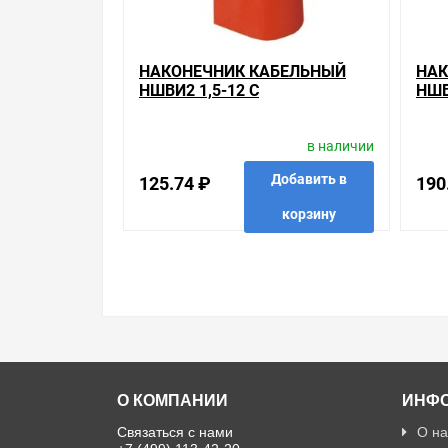
НАКОНЕЧНИК КАБЕЛЬНЫЙ
НАК
НШВИ2 1,5-12 С
НШВ
ИЗОЛИРОВАННЫМ ФЛАНЦЕМ
ИЗ
КРАСНЫЙ НГИ2 (100ШТ) ИЭК
ФИО
в наличии
ИЭК
Добавить в
125.74 ₽
190
корзину
в избранные
сравнить
купить в 1 клик
в избр
О КОМПАНИИ
ИНФ
Связаться с нами
О на