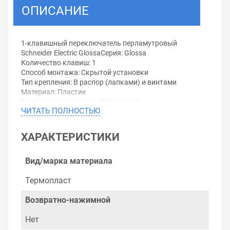
ОПИСАНИЕ
1-клавишный переключатель перламутровый
Schneider Electric GlossaСерия: Glossa
Количество клавиш: 1
Способ монтажа: Скрытой установки
Тип крепления: В распор (лапками) и винтами
Материал: Пластик
Вид/марка материала: Термопласт
ЧИТАТЬ ПОЛНОСТЬЮ
Защитное покрытие поверхности: Лакированная (-ое)
Тип поверхности: Глянцевый
Цвет: Белый
ХАРАКТЕРИСТИКИ
Номин. напряжение: 220...250 В
Номин. ток: 10 А
Коммутируем. нагрузка для люминесц. ламп: 10 AX
Вид/марка материала
Способ подключения: Винтовой зажим
Открыть в конструкторе:Переключатель
Термопласт
одноклавишный (проходной) Schneider Electric Glossa +
рамка Бежевый
Возвратно-нажимной
Уважаемые покупатели.
Нет