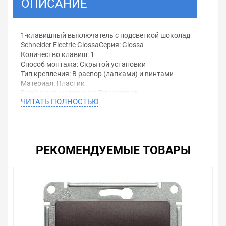
ОПИСАНИЕ
1-клавишный выключатель с подсветкой шоколад
Schneider Electric GlossaСерия: Glossa
Количество клавиш: 1
Способ монтажа: Скрытой установки
Тип крепления: В распор (лапками) и винтами
Материал: Пластик
Вид/марка материала: Термопласт
ЧИТАТЬ ПОЛНОСТЬЮ
Защитное покрытие поверхности: Лакированная (-ое)
Тип поверхности: Глянцевый
Цвет: Белый
Номин. напряжение: 220...250В
Номин. ток: 10А
РЕКОМЕНДУЕМЫЕ ТОВАРЫ
Коммутируем. нагрузка для люминесц. ламп: 10AX
Способ подключения: Винтовой зажим
С подсветкой
Открыть в конструкторе:Выключатель
одноклавишный с подсветкой Schneider Electric Glossa
+ рамка Бежевый
Уважаемые покупатели.