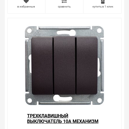
нас действуют хорошие скидки для оптовых
в избранные
сравнить
купить в 1 клик
покупателей.
Мы предлагаем большой выбор товаров из категории
Розетки и выключатели Glossa шоколад
по хорошим ценам. Уверены, что вы найдете на нашем
сайте именно то, что искали, потратив на это минимум
времени. Есть поиск по позициям.
Весь товар сертифицирован, отвечает требованиям
качества. Мы работаем с проверенными
поставщиками, продаем товар от давно
зарекомендовавших себя брендов.
Быстрая доставка в любой город – несколько
вариантов, вы всегда можете выбрать наиболее
удобный. Одноклавишный выключатель с подсветкой
10А механизм SE Glossa, шоколад , можно получить в
пункте выдачи, или заказать курьерскую доставку до
двери. Закажите выгодную доставку в Ваш город или
прямо к вашей двери. Это удобнее, чем объезжать
ТРЕХКЛАВИШНЫЙ
магазины, тратить время, выбирать из того, что
ВЫКЛЮЧАТЕЛЬ 10А МЕХАНИЗМ
предлагают, а не покупать то, что нужно, что хочется.
SE GLOSSA, ШОКОЛАД