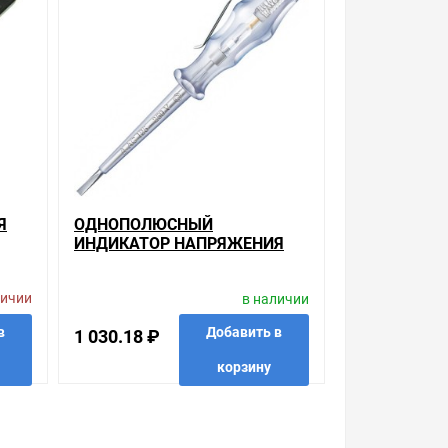
и. Есть поиск по позициям.
м товар от давно зарекомендовавших себя
ндикатор напряжения Klauke , можно получить в
 вашей двери. Это удобнее, чем объезжать
Я
ОДНОПОЛЮСНЫЙ
ИНДИКАТОР НАПРЯЖЕНИЯ
 с Законом Российской Федерации «О защите прав
WERA 247, 3 X 70 MM
урегулируется проблема, очень простые. Мы
личии
в наличии
ацию по тому, что мы продаем, узнать
Добавить в
в
1 030.18 ₽
раетесь купить. Мы всегда рады помочь,
корзину
 в 1 клик
в избранные
сравнить
купить в 1 клик