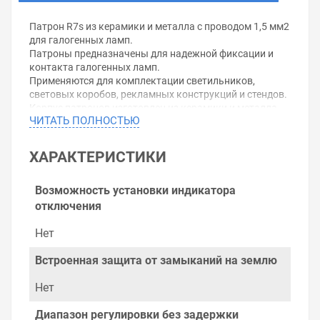
Патрон R7s из керамики и металла с проводом 1,5 мм2
для галогенных ламп.
Патроны предназначены для надежной фиксации и
контакта галогенных ламп.
Применяются для комплектации светильников,
световых коробов, рекламных конструкций и стендов.
Корпус патронов изготовлен из керамики и металла.
ЧИТАТЬ ПОЛНОСТЬЮ
Контактная группа патронов – латунь.
ХАРАКТЕРИСТИКИ
Уважаемые покупатели.
Возможность установки индикатора
Обращаем Ваше внимание, что размещенная на
отключения
данном сайте справочная информация о товарах не
является офертой, наличие и стоимость оборудования
Нет
необходимо уточнить у менеджеров, которые с
удовольствием помогут Вам в выборе оборудования и
Встроенная защита от замыканий на землю
оформлении на него заказа.
Нет
Производитель оставляет за собой право изменять
внешний вид, технические характеристики и
Диапазон регулировки без задержки
комплектацию без уведомления.