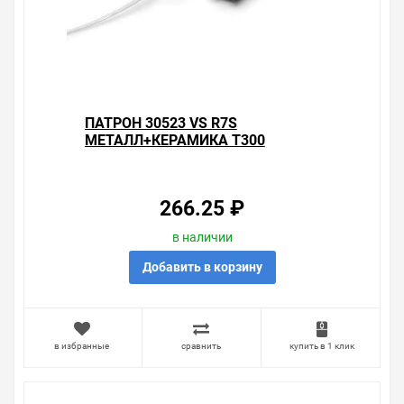
Наличие Патрон 30524 VS R7s металл+керамика T300
провод 1.5 кв.мм на складе уточняйте у менеджера.
Также можно получить консультацию по тому, что мы
продаем, узнать преимущества конкретного товара,
получить информацию об отличительных
особенностях товара, который вы собираетесь купить.
Мы всегда рады помочь, посоветовать, рассказать
ПАТРОН 30523 VS R7S
подробно о товарах из нашего ассортимента.
МЕТАЛЛ+КЕРАМИКА T300
ПРОВОД 1.0 КВ.ММ
Свяжитесь с нами любым способом, который для вас
наиболее удобен. С удовольствием ответим на все
вопросы.
266.25 ₽
в наличии
Добавить в корзину
в избранные
сравнить
купить в 1 клик