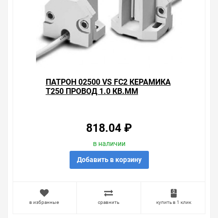
возвращаем деньги.
Наличие Патрон 32330 VS RX7s-24 керамика на планке
132мм. провод 1 кв.мм для ламп 150W на складе
уточняйте у менеджера. Также можно получить
консультацию по тому, что мы продаем, узнать
преимущества конкретного товара, получить
информацию об отличительных особенностях товара,
ПАТРОН 02500 VS FC2 КЕРАМИКА
который вы собираетесь купить. Мы всегда рады
T250 ПРОВОД 1.0 КВ.ММ
помочь, посоветовать, рассказать подробно о товарах
из нашего ассортимента.
Свяжитесь с нами любым способом, который для вас
818.04 ₽
наиболее удобен. С удовольствием ответим на все
вопросы.
в наличии
Добавить в корзину
в избранные
сравнить
купить в 1 клик