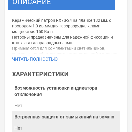
ОПИСАНИЕ
Керамический патрон RX7S-24 на планке 132 мм. с
проводом 1,0 кв.мм для газоразрядных ламп
мощностью 150 Ватт.
Патроны предназначены для надежной фиксации и
контакта газоразрядных ламп.
Применяются для комплектации светильников,
световых коробов, рекламных конструкций и стендов.
ЧИТАТЬ ПОЛНОСТЬЮ
Корпус патронов изготовлен из керамики. Контактная
группа патронов – латунь.
ХАРАКТЕРИСТИКИ
Уважаемые покупатели.
Обращаем Ваше внимание, что размещенная на
Возможность установки индикатора
данном сайте справочная информация о товарах не
отключения
является офертой, наличие и стоимость оборудования
необходимо уточнить у менеджеров, которые с
Нет
удовольствием помогут Вам в выборе оборудования и
оформлении на него заказа.
Встроенная защита от замыканий на землю
Производитель оставляет за собой право изменять
Нет