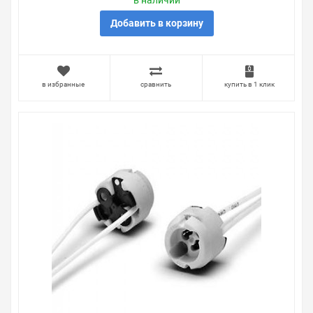
в наличии
продаем, узнать преимущества конкретного товара,
получить информацию об отличительных
Добавить в корзину
особенностях товара, который вы собираетесь купить.
Мы всегда рады помочь, посоветовать, рассказать
подробно о товарах из нашего ассортимента.
в избранные
сравнить
купить в 1 клик
Свяжитесь с нами любым способом, который для вас
наиболее удобен. С удовольствием ответим на все
вопросы.