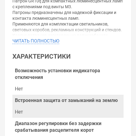
Патрон GR10q для компактных люминесцентных ламп
с креплениями под винты М3.
Патроны предназначены для надежной фиксации и
контакта люминесцентных ламп.
Применяются для комплектации светильников,
световых коробов, рекламных конструкций и стендов.
Корпус патронов изготовлен из поликарбоната.
ЧИТАТЬ ПОЛНОСТЬЮ
Контактная группа патронов – латунь.
Уважаемые покупатели.
ХАРАКТЕРИСТИКИ
Обращаем Ваше внимание, что размещенная на
данном сайте справочная информация о товарах не
Возможность установки индикатора
является офертой, наличие и стоимость оборудования
отключения
необходимо уточнить у менеджеров, которые с
удовольствием помогут Вам в выборе оборудования и
Нет
оформлении на него заказа.
Встроенная защита от замыканий на землю
Производитель оставляет за собой право изменять
внешний вид, технические характеристики и
Нет
комплектацию без уведомления.
Диапазон регулировки без задержки
Цена на Патрон 35550 VS GR10q под винты M3 , у нас
срабатывания расцепителя корот
всегда одни из лучших. Сравните с прайсом в других