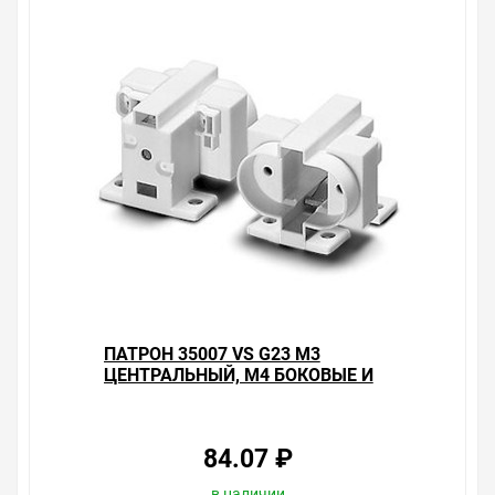
преимущества конкретного товара, получить
информацию об отличительных особенностях товара,
который вы собираетесь купить. Мы всегда рады
помочь, посоветовать, рассказать подробно о товарах
из нашего ассортимента.
Свяжитесь с нами любым способом, который для вас
наиболее удобен. С удовольствием ответим на все
вопросы.
ПАТРОН 35007 VS G23 М3
ЦЕНТРАЛЬНЫЙ, М4 БОКОВЫЕ И
ПОД САМОРЕЗЫ
84.07 ₽
в наличии