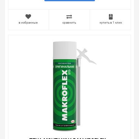
Наличие Пена монтажная Экон 650мл 1152032 /
4740008101861 на складе уточняйте у менеджера.
Также можно получить консультацию по тому, что мы
в избранные
сравнить
купить в 1 клик
продаем, узнать преимущества конкретного товара,
получить информацию об отличительных
особенностях товара, который вы собираетесь купить.
Мы всегда рады помочь, посоветовать, рассказать
подробно о товарах из нашего ассортимента.
Свяжитесь с нами любым способом, который для вас
наиболее удобен. С удовольствием ответим на все
вопросы.