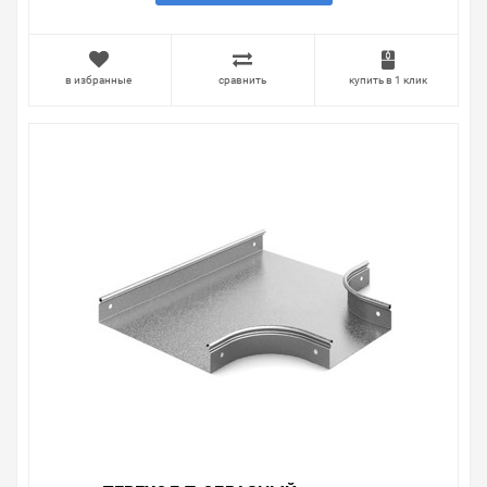
Наличие Переход Т-образный плавный 400х300х50
OSTEC на складе уточняйте у менеджера. Также можно
получить консультацию по тому, что мы продаем,
узнать преимущества конкретного товара, получить
в избранные
сравнить
купить в 1 клик
информацию об отличительных особенностях товара,
который вы собираетесь купить. Мы всегда рады
помочь, посоветовать, рассказать подробно о товарах
из нашего ассортимента.
Свяжитесь с нами любым способом, который для вас
наиболее удобен. С удовольствием ответим на все
вопросы.