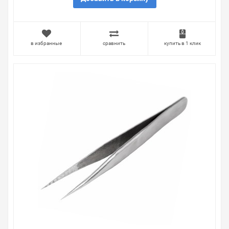
очень простые. Мы просто заменяем некачественный
товар на то, который соответствует ожиданиям, или
возвращаем деньги.
в избранные
сравнить
купить в 1 клик
Наличие Пинцет прямой 130мм rechin на складе
уточняйте у менеджера. Также можно получить
консультацию по тому, что мы продаем, узнать
преимущества конкретного товара, получить
информацию об отличительных особенностях товара,
который вы собираетесь купить. Мы всегда рады
помочь, посоветовать, рассказать подробно о товарах
из нашего ассортимента.
Свяжитесь с нами любым способом, который для вас
наиболее удобен. С удовольствием ответим на все
вопросы.