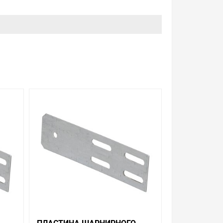
и. Есть поиск по позициям.
м товар от давно зарекомендовавших себя
 шарнирного соединения для лотков ИЭК высотой
у в Ваш город или прямо к вашей двери. Это
о хочется.
 с Законом Российской Федерации «О защите прав
урегулируется проблема, очень простые. Мы
е можно получить консультацию по тому, что мы
 который вы собираетесь купить. Мы всегда