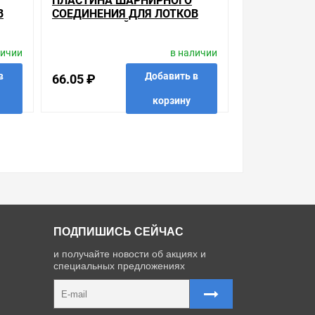
ПЛАСТИНА ШАРНИРНОГО
В
СОЕДИНЕНИЯ ДЛЯ ЛОТКОВ
ИЭК ВЫСОТОЙ 80ММ
личии
в наличии
в
Добавить в
66.05 ₽
корзину
 в 1 клик
в избранные
сравнить
купить в 1 клик
ПОДПИШИСЬ СЕЙЧАС
и получайте новости об акциях и
специальных предложениях