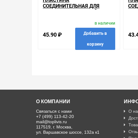
ПЛАСТИНА
ПЛА
СОЕДИНИТЕЛЬНАЯ ДЛЯ
СОЕ
ЛОТКОВ ИЭК ВЫСОТОЙ
ИЭК
100ММ
в наличии
Добавить в
45.90 ₽
43.
корзину
в избранные
сравнить
купить в 1 клик
в избр
О КОМПАНИИ
ИНФ
Связаться с нами
О на
+7 (499) 113-42-20
Дост
mail@toplivis.ru
Това
117519, г. Москва,
Отзы
ул. Варшавское шоссе, 132а к1