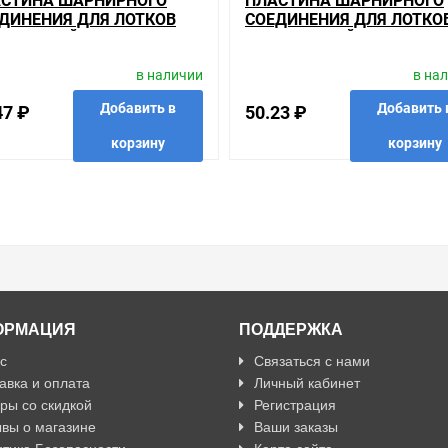
СТИНА ШАРНИРНОГО
ПЛАСТИНА ШАРНИРНОГО
ДИНЕНИЯ ДЛЯ ЛОТКОВ
СОЕДИНЕНИЯ ДЛЯ ЛОТКО
 ВЫСОТОЙ 35ММ
ИЭК ВЫСОТОЙ 50ММ
в наличии
в на
Добавить в
Добавить 
47 ₽
50.23 ₽
корзину
корзину
анные
сравнить
купить в 1 клик
в избранные
сравнить
купить
ОРМАЦИЯ
ПОДДЕРЖКА
с
Связаться с нами
авка и оплата
Личный кабинет
ры со скидкой
Регистрация
вы о магазине
Ваши заказы