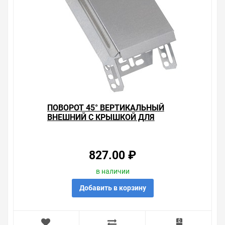
пункте выдачи, или заказать курьерскую доставку до
двери. Закажите выгодную доставку в Ваш город или
прямо к вашей двери. Это удобнее, чем объезжать
магазины, тратить время, выбирать из того, что
предлагают, а не покупать то, что нужно, что хочется.
Брак – это исключение в нашем ассортименте. Если он
выявлен, то возврат товара осуществляется в
соответствии с Законом Российской Федерации «О
защите прав потребителя». Это не значит, что нужно
тратить много времени на решение проблемы.
ПОВОРОТ 45° ВЕРТИКАЛЬНЫЙ
Правила, согласно которым урегулируется проблема,
ВНЕШНИЙ С КРЫШКОЙ ДЛЯ
очень простые. Мы просто заменяем некачественный
ЛОТКОВ 50Х500 ИЭК
товар на то, который соответствует ожиданиям, или
возвращаем деньги.
827.00 ₽
Наличие Поворот 45° вертикальный внешний с
крышкой для лотков 80х400 ИЭК на складе уточняйте
в наличии
у менеджера. Также можно получить консультацию по
Добавить в корзину
тому, что мы продаем, узнать преимущества
конкретного товара, получить информацию об
отличительных особенностях товара, который вы
собираетесь купить. Мы всегда рады помочь,