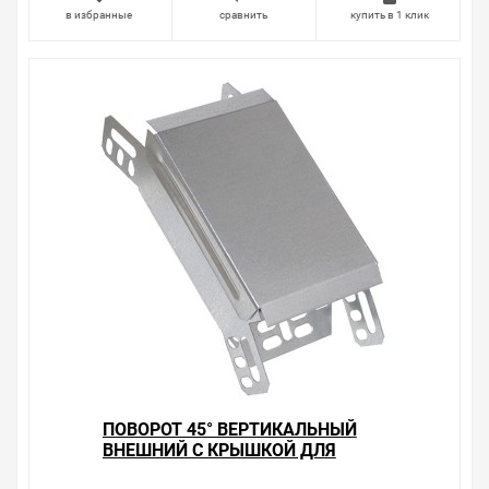
посоветовать, рассказать подробно о товарах из
в избранные
сравнить
купить в 1 клик
нашего ассортимента.
Свяжитесь с нами любым способом, который для вас
наиболее удобен. С удовольствием ответим на все
вопросы.
ПОВОРОТ 45° ВЕРТИКАЛЬНЫЙ
ВНЕШНИЙ С КРЫШКОЙ ДЛЯ
ЛОТКОВ 80Х100 ИЭК