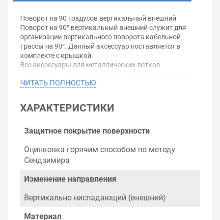
Поворот на 90 градусов вертикальный внешний
Поворот на 90° вертикальный внешний служит для
организации вертикального поворота кабельной
трассы на 90°. Данный аксессуар поставляется в
комплекте с крышкой.
Все аксессуары для металлических лотков
изготовлены из стали горячего цинкования методом
ЧИТАТЬ ПОЛНОСТЬЮ
Сендзимира (защитный слой цинка 10-20
мкм).Технические характеристики:Высота: 100мм
Ширина: 500мм
ХАРАКТЕРИСТИКИ
Угол отклонения: 90°
Толщина металла: 0,8мм
Защитное покрытие поверхности
Уважаемые покупатели.
Оцинковка горячим способом по методу
Обращаем Ваше внимание, что размещенная на
Сендзимира
данном сайте справочная информация о товарах не
является офертой, наличие и стоимость оборудования
Изменение направления
необходимо уточнить у менеджеров, которые с
удовольствием помогут Вам в выборе оборудования и
Вертикально ниспадающий (внешний)
оформлении на него заказа.
Материал