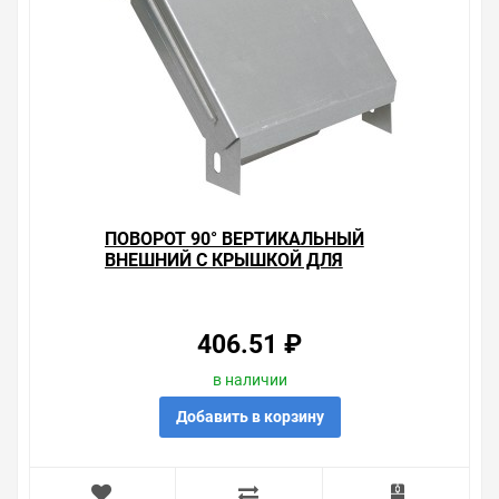
времени. Есть поиск по позициям.
Весь товар сертифицирован, отвечает требованиям
качества. Мы работаем с проверенными
поставщиками, продаем товар от давно
зарекомендовавших себя брендов.
Быстрая доставка в любой город – несколько
вариантов, вы всегда можете выбрать наиболее
удобный. Поворот 90° вертикальный внешний с
крышкой для лотков 100х500 ИЭК , можно получить в
ПОВОРОТ 90° ВЕРТИКАЛЬНЫЙ
пункте выдачи, или заказать курьерскую доставку до
ВНЕШНИЙ С КРЫШКОЙ ДЛЯ
двери. Закажите выгодную доставку в Ваш город или
ЛОТКОВ 35Х100 ИЭК
прямо к вашей двери. Это удобнее, чем объезжать
магазины, тратить время, выбирать из того, что
предлагают, а не покупать то, что нужно, что хочется.
406.51 ₽
Брак – это исключение в нашем ассортименте. Если он
в наличии
выявлен, то возврат товара осуществляется в
Добавить в корзину
соответствии с Законом Российской Федерации «О
защите прав потребителя». Это не значит, что нужно
тратить много времени на решение проблемы.
Правила, согласно которым урегулируется проблема,