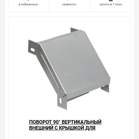
очень простые. Мы просто заменяем некачественный
в избранные
сравнить
купить в 1 клик
товар на то, который соответствует ожиданиям, или
возвращаем деньги.
Наличие Поворот 90° вертикальный внешний с
крышкой для лотков 100х500 ИЭК на складе уточняйте
у менеджера. Также можно получить консультацию по
тому, что мы продаем, узнать преимущества
конкретного товара, получить информацию об
отличительных особенностях товара, который вы
собираетесь купить. Мы всегда рады помочь,
посоветовать, рассказать подробно о товарах из
нашего ассортимента.
Свяжитесь с нами любым способом, который для вас
наиболее удобен. С удовольствием ответим на все
вопросы.
ПОВОРОТ 90° ВЕРТИКАЛЬНЫЙ
ВНЕШНИЙ С КРЫШКОЙ ДЛЯ
ЛОТКОВ 100Х100 ИЭК