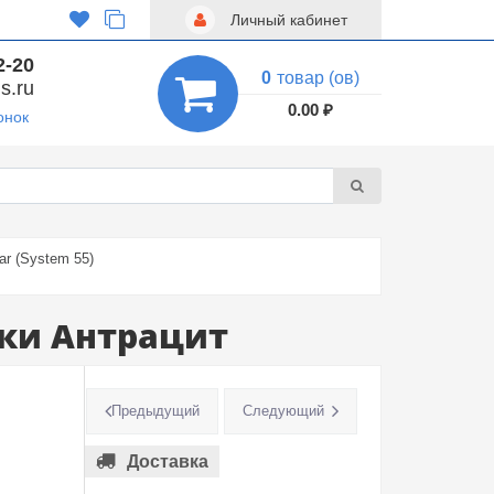
Личный кабинет
2-20
0
товар (ов)
s.ru
0.00 ₽
онок
ar (System 55)
вки Антрацит
Предыдущий
Следующий
Доставка