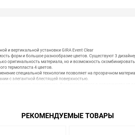
ой и вертикальной установки GIRA Event Clear
ость форм и большое разнообразие цветов. Существуют 3 дизайнерск
только оригинальность материала, но и возможность скомбинировать
ого термопласта 4 цветов.
рименение специальной технологии позволяет на прозрачном матери
ании с элегантной блестящей поверхностью.
полупрозрачного термопласта. Вследствие этого в зависимости от о
силивает этот эффект.
анном сайте справочная информация о товарах не является оферт
РЕКОМЕНДУЕМЫЕ ТОВАРЫ
удовольствием помогут Вам в выборе оборудования и оформлении н
ть внешний вид, технические характеристики и комплектацию без 