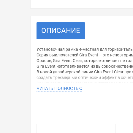
ОПИСАНИЕ
Установочная рамка 4-местная для горизонтальн
Серия выключателей Gira Event – это неповторим
Opaque, Gira Event Clear, которые отличает не 
Gira Event изготавливается из высококачественн
В новой дизайнерской линии Gira Event Clear п
создать трехмерный оптический эффект в сочет
Рамки серии Gira Event Opaque изготовлены из 
ЧИТАТЬ ПОЛНОСТЬЮ
насыщенным. Оригинальная форма рамки лишь у
Уважаемые покупатели.
Обращаем Ваше внимание, что размещенная на д
необходимо уточнить у менеджеров, которые с 
Производитель оставляет за собой право изменя