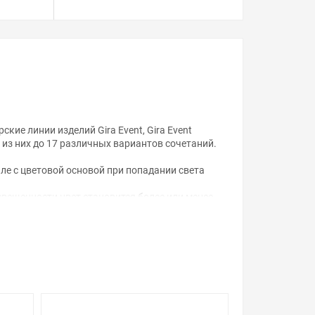
ие линии изделий Gira Event, Gira Event
 из них до 17 различных вариантов сочетаний.
але с цветовой основой при попадании света
свещенности цвет становится более или менее
ой, наличие и стоимость оборудования
а него заказа.
уведомления.