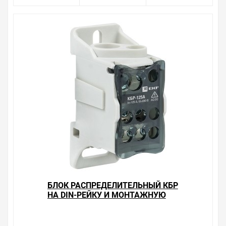
сайте именно то, что искали, потратив на это минимум
времени. Есть поиск по позициям.
Весь товар сертифицирован, отвечает требованиям
качества. Мы работаем с проверенными
поставщиками, продаем товар от давно
зарекомендовавших себя брендов.
Быстрая доставка в любой город – несколько
вариантов, вы всегда можете выбрать наиболее
удобный. Распределительный блок проходной РБП 95
(1х95 - 4х16 мм2) 232/100 А TDM , можно получить в
пункте выдачи, или заказать курьерскую доставку до
двери. Закажите выгодную доставку в Ваш город или
прямо к вашей двери. Это удобнее, чем объезжать
магазины, тратить время, выбирать из того, что
предлагают, а не покупать то, что нужно, что хочется.
Брак – это исключение в нашем ассортименте. Если он
БЛОК РАСПРЕДЕЛИТЕЛЬНЫЙ КБР
выявлен, то возврат товара осуществляется в
НА DIN-РЕЙКУ И МОНТАЖНУЮ
соответствии с Законом Российской Федерации «О
ПАНЕЛЬ 125A 8 ЗАЖИМОВ EKF
защите прав потребителя». Это не значит, что нужно
PROXIMA
тратить много времени на решение проблемы.