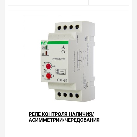
РЕЛЕ КОНТРОЛЯ НАЛИЧИЯ/
АСИММЕТРИИ/ЧЕРЕДОВАНИЯ
ФАЗ CKF-BT АСИМ 40-80В,
ЗАДЕРЖ. ОТКЛ. 0,5-15С, 1NO, 1NС