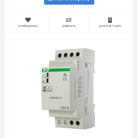
Наличие Реле контроля наличия/асимметрии/
чередования фаз CKF-317 асим 40-80В, задерж. откл.
3-5с, 1NO/NC на складе уточняйте у менеджера. Также
в избранные
сравнить
купить в 1 клик
можно получить консультацию по тому, что мы
продаем, узнать преимущества конкретного товара,
получить информацию об отличительных
особенностях товара, который вы собираетесь купить.
Мы всегда рады помочь, посоветовать, рассказать
подробно о товарах из нашего ассортимента.
Свяжитесь с нами любым способом, который для вас
наиболее удобен. С удовольствием ответим на все
вопросы.