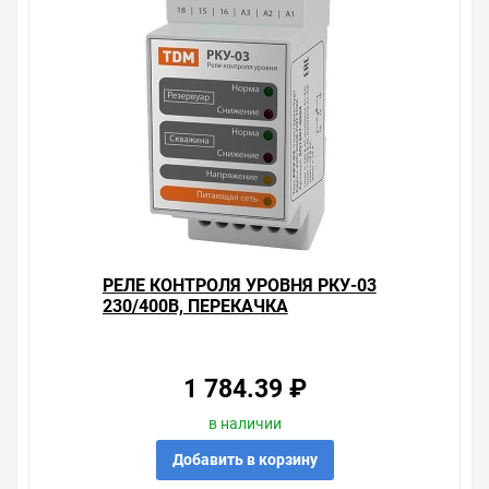
жидкости Zamel 16А IP20 (с датчиком SZH-03) на
складе уточняйте у менеджера. Также можно получить
консультацию по тому, что мы продаем, узнать
преимущества конкретного товара, получить
информацию об отличительных особенностях товара,
который вы собираетесь купить. Мы всегда рады
помочь, посоветовать, рассказать подробно о товарах
из нашего ассортимента.
Свяжитесь с нами любым способом, который для вас
наиболее удобен. С удовольствием ответим на все
вопросы.
РЕЛЕ КОНТРОЛЯ УРОВНЯ РКУ-03
230/400В, ПЕРЕКАЧКА
ЖИДКОСТИ, 6 ДАТЧИКОВ (БЕЗ
ДАТЧИКОВ) TDM
1 784.39 ₽
в наличии
Добавить в корзину