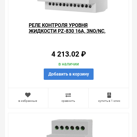
Быстрая доставка в любой город – несколько
вариантов, вы всегда можете выбрать наиболее
удобный. Реле контроля уровня токопроводящей
РЕЛЕ КОНТРОЛЯ УРОВНЯ
жидкости Zamel 16А IP20 (с датчиком SZH-03) , можно
ЖИДКОСТИ PZ-830 16А, 3NO/NC,
получить в пункте выдачи, или заказать курьерскую
ТРИ КОНТРОЛИРУЕМЫХ УРОВНЯ
доставку до двери. Закажите выгодную доставку в
Ваш город или прямо к вашей двери. Это удобнее, чем
объезжать магазины, тратить время, выбирать из
4 213.02 ₽
того, что предлагают, а не покупать то, что нужно, что
хочется.
в наличии
Брак – это исключение в нашем ассортименте. Если он
Добавить в корзину
выявлен, то возврат товара осуществляется в
соответствии с Законом Российской Федерации «О
защите прав потребителя». Это не значит, что нужно
тратить много времени на решение проблемы.
в избранные
сравнить
купить в 1 клик
Правила, согласно которым урегулируется проблема,
очень простые. Мы просто заменяем некачественный
товар на то, который соответствует ожиданиям, или
возвращаем деньги.
Наличие Реле контроля уровня токопроводящей