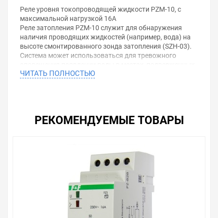
Реле уровня токопроводящей жидкости PZM-10, с
максимальной нагрузкой 16А
Реле затопления PZM-10 служит для обнаружения
наличия проводящих жидкостей (например, вода) на
высоте смонтированного зонда затопления (SZH-03).
Система может использоваться для тревожного
оповещения появлении воды в местах, подверженных
ЧИТАТЬ ПОЛНОСТЬЮ
затоплению. Оборудование также может
использоваться в системах управления контроля над
уровнем жидкости. Наружный зонд затопления
гальванически разделен, что обеспечивает
надежность и безопасность работы
РЕКОМЕНДУЕМЫЕ ТОВАРЫ
оборудования.Характеристики:Контрольная
лампочка напряжения
питания,
Контрольная лампочка состояния реле
(обнаружение наличия жидкости),
Наружный зонд затопления – отделен
гальванически,
Возможность последовательного или
параллельного подключения зонда,
Возможность удлинения провода
зонда,