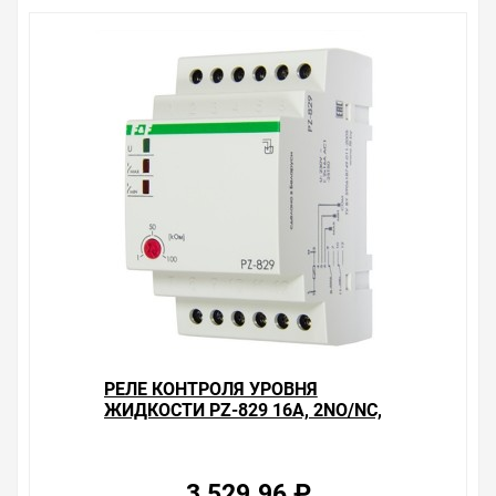
Крепление корпуса: шина TH 35 (согласно PN-EN
60715)
Степень защиты корпуса: IP20 (PN-EN 60529)
Класс защиты: II
Категория перенапряжения: II
Степень загрязнения: 2
Импульсное напряжение: 2 kV (PN-EN 61000-4-5)
Размеры: 90x35x66 мм
Уважаемые покупатели.
Обращаем Ваше внимание, что размещенная на
данном сайте справочная информация о товарах не
является офертой, наличие и стоимость оборудования
необходимо уточнить у менеджеров, которые с
удовольствием помогут Вам в выборе оборудования и
оформлении на него заказа.
РЕЛЕ КОНТРОЛЯ УРОВНЯ
Производитель оставляет за собой право изменять
ЖИДКОСТИ PZ-829 16А, 2NO/NC,
внешний вид, технические характеристики и
ДВА КОНТРОЛИРУЕМЫХ УРОВНЯ
комплектацию без уведомления.
Цена на Реле контроля уровня токопроводящей
3 529.96 ₽