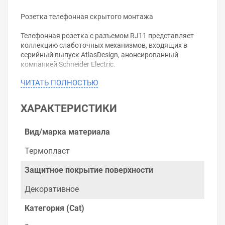
Розетка телефонная скрытого монтажа
Телефонная розетка с разъемом RJ11 представляет
коллекцию слаботочных механизмов, входящих в
серийный выпуск AtlasDesign, анонсированный
компанией Schneider Electric.
ЧИТАТЬ ПОЛНОСТЬЮ
Изделие выполнено в строгом экстерьерном дизайне.
Лицевая панель представляет собой прямоугольную
накладку светло-коричневого цвета (мокко).
ХАРАКТЕРИСТИКИ
Материал – унифицированный полимер, относящийся
к категории термопластов, прочный и химически
стойкий.
Вид/марка материала
Все контакты механизма выполнены из сплавов с
высокой степенью электрической проводимости.
Термопласт
Подключение к проводниковым линиям
обеспечивается надежными винтовыми зажимами.
Защитное покрытие поверхности
Конструкция телефонной розетки предполагает
Декоративное
встроенную установку в монолитные стены или в
каркасные перегородки с листовым покрытием.
Категория (Cat)
Постовой монтаж предусматривает два варианта –