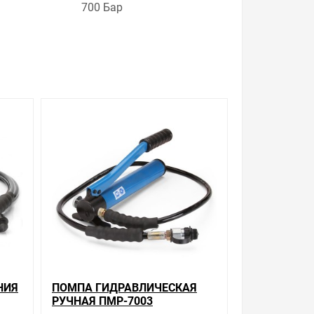
700 Бар
и. Есть поиск по позициям.
м товар от давно зарекомендовавших себя
кого давления РВД-2 исп.1 , можно получить в
 вашей двери. Это удобнее, чем объезжать
 с Законом Российской Федерации «О защите прав
урегулируется проблема, очень простые. Мы
цию по тому, что мы продаем, узнать
раетесь купить. Мы всегда рады помочь,
НИЯ
ПОМПА ГИДРАВЛИЧЕСКАЯ
РУЧНАЯ ПМР-7003