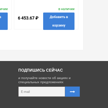
личии
в наличии
в
Добавить в
6 453.67 ₽
корзину
 в 1 клик
в избранные
сравнить
купить в 1 клик
ПОДПИШИСЬ СЕЙЧАС
и получайте новости об акциях и
специальных предложениях
Карта сайта