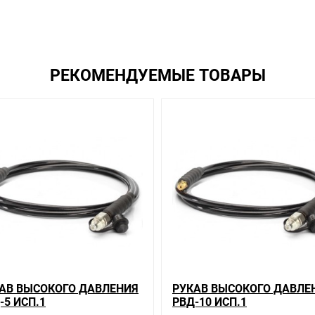
гории
ашем сайте именно то, что искали, потратив на это минимум времен
РЕКОМЕНДУЕМЫЕ ТОВАРЫ
иям качества. Мы работаем с проверенными поставщиками, продае
риантов, вы всегда можете выбрать наиболее удобный. Рукав высо
ку до двери. Закажите выгодную доставку в Ваш город или прямо к
предлагают, а не покупать то, что нужно, что хочется.
сли он выявлен, то возврат товара осуществляется в соответствии
ь много времени на решение проблемы. Правила, согласно которым 
который соответствует ожиданиям, или возвращаем деньги.
а складе уточняйте у менеджера. Также можно получить консульта
формацию об отличительных особенностях товара, который вы соби
з нашего ассортимента.
вас наиболее удобен. С удовольствием ответим на все вопросы.
АВ ВЫСОКОГО ДАВЛЕНИЯ
РУКАВ ВЫСОКОГО ДАВЛЕ
-5 ИСП.1
РВД-10 ИСП.1