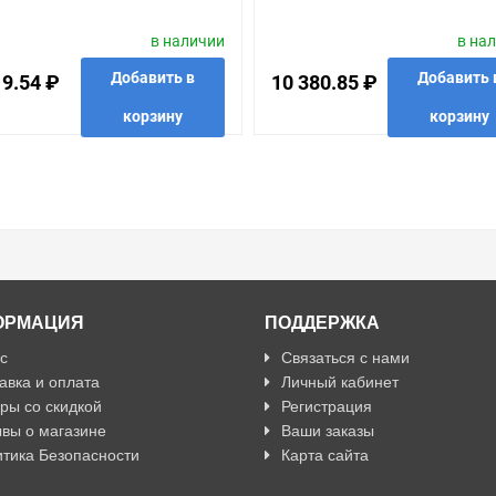
в наличии
в на
Добавить в
Добавить 
19.54 ₽
10 380.85 ₽
корзину
корзину
анные
сравнить
купить в 1 клик
в избранные
сравнить
купить
ОРМАЦИЯ
ПОДДЕРЖКА
с
Связаться с нами
авка и оплата
Личный кабинет
ры со скидкой
Регистрация
вы о магазине
Ваши заказы
тика Безопасности
Карта сайта