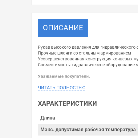
ОПИСАНИЕ
Рукав высокого давления для гидравлического о
Прочные шланги со стальным армированием
Усовершенствованная конструкция концевых м
Совместимость: гидравлическое оборудование 
Уважаемые покупатели.
ЧИТАТЬ ПОЛНОСТЬЮ
Обращаем Ваше внимание, что размещенная на д
необходимо уточнить у менеджеров, которые с 
ХАРАКТЕРИСТИКИ
Производитель оставляет за собой право изменя
Цена на Рукав высокого давления РВД-2 исп.1 , у
Длина
соотношение цены, качества и ассортимента. Пе
пользующиеся повышенным спросом, так и то, что
Макс. допустимая рабочая температура
делается на безопасность и качество продукции.