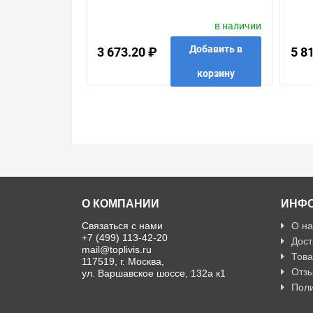
в наличии
Добавить в
3 673.20 ₽
5 8
корзину
в избранные
сравнить
купить в 1 клик
в избр
О КОМПАНИИ
ИНФ
Связаться с нами
О на
+7 (499) 113-42-20
Дост
mail@toplivis.ru
Това
117519, г. Москва,
Отзы
ул. Варшавское шоссе, 132а к1
Поли