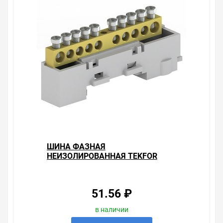
ШИНА ФАЗНАЯ
НЕИЗОЛИРОВАННАЯ TEKFOR
KSN-7-6X9-06
(4Х4,5ММ+2Х5,3ММ) 400B 100A
СЕРЫЙ
51.56 ₽
в наличии