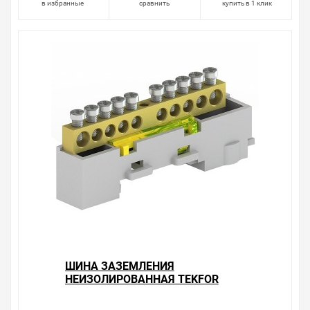
в избранные
сравнить
купить в 1 клик
Весь товар сертифицирован, отвечает требованиям
качества. Мы работаем с проверенными
поставщиками, продаем товар от давно
зарекомендовавших себя брендов.
Быстрая доставка в любой город – несколько
вариантов, вы всегда можете выбрать наиболее
удобный. Шина заземления неизолированная Tekfor
KSN-7-6x9-06 (4х4,5мм+2х5,3мм) 400B 100A желтый ,
можно получить в пункте выдачи, или заказать
курьерскую доставку до двери. Закажите выгодную
доставку в Ваш город или прямо к вашей двери. Это
удобнее, чем объезжать магазины, тратить время,
выбирать из того, что предлагают, а не покупать то,
что нужно, что хочется.
Брак – это исключение в нашем ассортименте. Если он
выявлен, то возврат товара осуществляется в
соответствии с Законом Российской Федерации «О
ШИНА ЗАЗЕМЛЕНИЯ
защите прав потребителя». Это не значит, что нужно
НЕИЗОЛИРОВАННАЯ TEKFOR
тратить много времени на решение проблемы.
KSN-7-6X9-08
Правила, согласно которым урегулируется проблема,
(6Х4,5ММ+2Х5,3ММ) 400B 100A