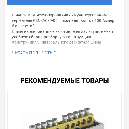
Шина земля, неизолированная на универсальном
держателе KSN-7-6x9-06, номинальный ток 100 Ампер,
6 отверстий
Шины изолированные изготовлены из латуни, имеют
удобную сборно-разборную конструкцию.
Конструкция универсального держателя шины
позволяет устанавливатьего как на DIN-рейку, так и на
ЧИТАТЬ ПОЛНОСТЬЮ
плоскую поверхность.Характеристики:Номинальный
ток: 100 А
Количество отверстий: 4 ∅ 4,5 мм, 2 ∅ 5,3
Цвет: желто-зеленый держатель
РЕКОМЕНДУЕМЫЕ ТОВАРЫ
Уважаемые покупатели.
Обращаем Ваше внимание, что размещенная на
данном сайте справочная информация о товарах не
является офертой, наличие и стоимость оборудования
необходимо уточнить у менеджеров, которые с
удовольствием помогут Вам в выборе оборудования и
оформлении на него заказа.