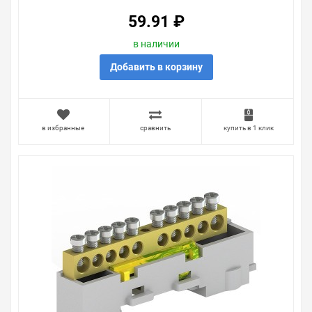
очень простые. Мы просто заменяем некачественный
ЖЕЛТЫЙ
товар на то, который соответствует ожиданиям, или
59.91 ₽
возвращаем деньги.
в наличии
Наличие Шина заземления неизолированная Tekfor
KSN-7-6x9-06 (4х4,5мм+2х5,3мм) 400B 100A желтый на
Добавить в корзину
складе уточняйте у менеджера. Также можно получить
консультацию по тому, что мы продаем, узнать
преимущества конкретного товара, получить
информацию об отличительных особенностях товара,
в избранные
сравнить
купить в 1 клик
который вы собираетесь купить. Мы всегда рады
помочь, посоветовать, рассказать подробно о товарах
из нашего ассортимента.
Свяжитесь с нами любым способом, который для вас
наиболее удобен. С удовольствием ответим на все
вопросы.