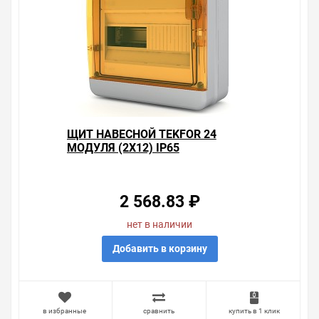
Пластиковые быстрозакручиваемые винты крышки
щита
Дверца имеет возможность установки замка для
ограничения доступа в щит
Клеммы PE/N защищены от прикосновения
Корпус имеет четыре точки крепления к стене,
закрываемые заглушками. Также для точного
монтажа имеется разметка крепежных отверстийс
задней стороны щитка
Технические данные:Степень защиты IP65.
ЩИТ НАВЕСНОЙ TEKFOR 24
Класс электроизоляции II.
МОДУЛЯ (2Х12) IP65
Цвет белый RAL 7035.
ПРОЗРАЧНАЯ ОРАНЖЕВАЯ
Материал самозатухающий термопластик,
ДВЕРЦА BNO 65-24-1
обладающий стойкостью к воспламенению при
воздействии нагретой до температуры 650 °С
2 568.83 ₽
проволокой (испытание по ГОСТ 27483 (МЭК 60 695-2-
1)).
нет в наличии
Рабочие температуры от –25 до +60 °С.
Межосевое расстояние между рядами 125, 150 мм, 175
Добавить в корзину
мм.
Максимальная высота модульных устройств для
установки в щит 53 мм до 85 мм.
Используемый размер оцинкованной DIN-рейки 35 x
в избранные
сравнить
купить в 1 клик
7,5 мм.