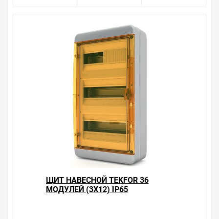
Щиты изготавливаются согласно стандарта ГОСТ Р
50827 (МЭК 670).
Комплектация:Заглушки отверстий крепления щита
Заглушка модульная для пустых модулей
Оцинкованная DIN-рейка
Клеммные шины - 2 шт
Держатель клеммных шин
Кронштейны для крепления DIN-рейки
Характеристики:Количество рядов: 3 (по 18 модулей)
Количество модулей: 54
Степень защиты: IP65
Материал корпуса: термопластик
Цвет корпуса: серый
Высота: 560 мм
Ширина: 408 мм
Глубина: 142 мм
Уважаемые покупатели.
ЩИТ НАВЕСНОЙ TEKFOR 36
МОДУЛЕЙ (3Х12) IP65
Обращаем Ваше внимание, что размещенная на
ПРОЗРАЧНАЯ ОРАНЖЕВАЯ
данном сайте справочная информация о товарах не
ДВЕРЦА BNO 65-36-1
является офертой, наличие и стоимость оборудования