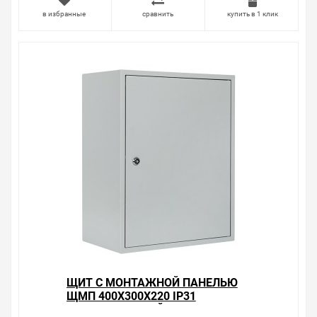
в избранные
сравнить
купить в 1 клик
Производитель оставляет за собой право изменять
внешний вид, технические характеристики и
комплектацию без уведомления.
Цена на Щит с монтажной панелью ЩМП 500х400х170
IP31 металлический EKF PROxima , у нас всегда одни из
лучших. Сравните с прайсом в других магазинах, и вы
поймете, что у нас оптимальное соотношение цены,
качества и ассортимента. Перечень товаров, которые
мы продаем, насчитывает десятки тысяч позиций. На
сайте можно найти как товары, пользующиеся
повышенным спросом, так и то, что в других
магазинах купить сложно. Ассортимент – это то, чему
мы уделяем особое внимание. Кроме того, ставка
делается на безопасность и качество продукции. Так
же цена - 2 155.83 ₽ может быть для Вас и ниже так
как у нас действуют хорошие скидки для оптовых
покупателей.
Мы предлагаем большой выбор товаров из категории
ЩИТ С МОНТАЖНОЙ ПАНЕЛЬЮ
Щиты металлические с монтажной панелью ЩМП
ЩМП 400Х300Х220 IP31
IP31 EKF PROxima/Basic
МЕТАЛЛИЧЕСКИЙ EKF BASIC
по хорошим ценам. Уверены, что вы найдете на нашем