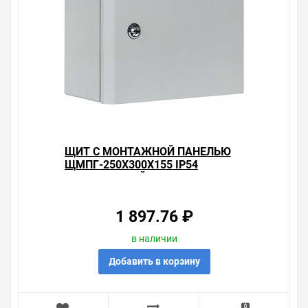
целостности оборудования от механических
повреждений. Поэтому корпус из листовой стали
толщиной 1.5 мм имеет серьезную степень защиты
IP54. На двери сплошного типа установлены
усиленные петли и присутствует герметичный
уплотнитель с пылевлагозащищенным замком.
Модель также оснащена скошенным желобом,
который не допускает попадания влаги и грязи внутрь
щита. Антикоррозийное покрытие в виде порошковой
краски светло-серого цвета RAL 7035 обеспечивает его
долговечную службу и позволяет размещать корпус
ЩИТ С МОНТАЖНОЙ ПАНЕЛЬЮ
на открытом пространстве. Подвод кабеля
ЩМПГ-250Х300Х155 IP54
производится снизу сквозь имеющиеся отверстия. В
ГЕРМЕТИЧНЫЙ EKF PROXIMA
комплект поставки входят сальники для герметизации
кабельного ввода, знаки электробезопасности, замок-
треугольник и пластины для навесного монтажа.
1 897.76 ₽
Уважаемые покупатели.
в наличии
Обращаем Ваше внимание, что размещенная на
Добавить в корзину
данном сайте справочная информация о товарах не
является офертой, наличие и стоимость оборудования
необходимо уточнить у менеджеров, которые с