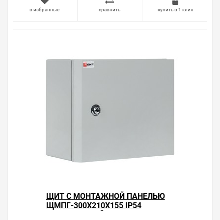
удовольствием помогут Вам в выборе оборудования и
в избранные
сравнить
купить в 1 клик
оформлении на него заказа.
Производитель оставляет за собой право изменять
внешний вид, технические характеристики и
комплектацию без уведомления.
Цена на Щит с монтажной панелью
ЩМПг-600х600х250 IP54 герметичный EKF PROxima , у
нас всегда одни из лучших. Сравните с прайсом в
других магазинах, и вы поймете, что у нас оптимальное
соотношение цены, качества и ассортимента.
Перечень товаров, которые мы продаем, насчитывает
десятки тысяч позиций. На сайте можно найти как
товары, пользующиеся повышенным спросом, так и
то, что в других магазинах купить сложно.
Ассортимент – это то, чему мы уделяем особое
внимание. Кроме того, ставка делается на
безопасность и качество продукции. Так же цена - 7
123.72 ₽ может быть для Вас и ниже так как у нас
действуют хорошие скидки для оптовых покупателей.
ЩИТ С МОНТАЖНОЙ ПАНЕЛЬЮ
ЩМПГ-300Х210Х155 IP54
Мы предлагаем большой выбор товаров из категории
ГЕРМЕТИЧНЫЙ EKF PROXIMA
Щиты металлические герметичные с монтажной