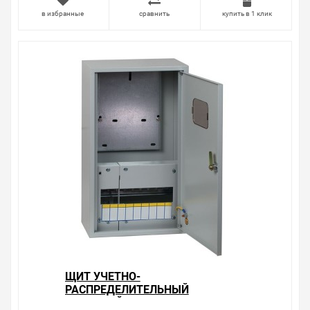
Производитель оставляет за собой право изменять
в избранные
сравнить
купить в 1 клик
внешний вид, технические характеристики и
комплектацию без уведомления.
Цена на Щит учетно-распределительный навесной
ЩУРн 3/18 (Э) (500х340х120) IP31 EKF PROxima , у нас
всегда одни из лучших. Сравните с прайсом в других
магазинах, и вы поймете, что у нас оптимальное
соотношение цены, качества и ассортимента.
Перечень товаров, которые мы продаем, насчитывает
десятки тысяч позиций. На сайте можно найти как
товары, пользующиеся повышенным спросом, так и
то, что в других магазинах купить сложно.
Ассортимент – это то, чему мы уделяем особое
внимание. Кроме того, ставка делается на
безопасность и качество продукции. Так же цена - 2
037.14 ₽ может быть для Вас и ниже так как у нас
действуют хорошие скидки для оптовых покупателей.
Мы предлагаем большой выбор товаров из категории
Щиты металлические учетно-распределительный
ЩИТ УЧЕТНО-
(ЩУРн) IP31 EKF
РАСПРЕДЕЛИТЕЛЬНЫЙ
по хорошим ценам. Уверены, что вы найдете на нашем
НАВЕСНОЙ ЩУРН 3/9 (Э)
сайте именно то, что искали, потратив на это минимум