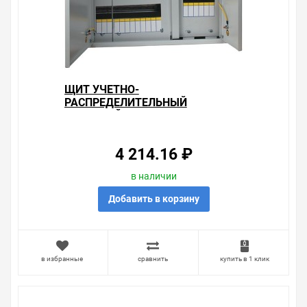
Правила, согласно которым урегулируется проблема,
очень простые. Мы просто заменяем некачественный
товар на то, который соответствует ожиданиям, или
возвращаем деньги.
Наличие Щит учетно-распределительный навесной
ЩУРн 3/18 (Э) (500х340х120) IP31 EKF PROxima на
ЩИТ УЧЕТНО-
складе уточняйте у менеджера. Также можно получить
РАСПРЕДЕЛИТЕЛЬНЫЙ
консультацию по тому, что мы продаем, узнать
НАВЕСНОЙ ЩУРН 3/48
преимущества конкретного товара, получить
ДВУХДВЕРНЫЙ (580Х620Х165)
информацию об отличительных особенностях товара,
IP31 EKF PROXIMA
который вы собираетесь купить. Мы всегда рады
4 214.16 ₽
помочь, посоветовать, рассказать подробно о товарах
из нашего ассортимента.
в наличии
Свяжитесь с нами любым способом, который для вас
Добавить в корзину
наиболее удобен. С удовольствием ответим на все
вопросы.
в избранные
сравнить
купить в 1 клик