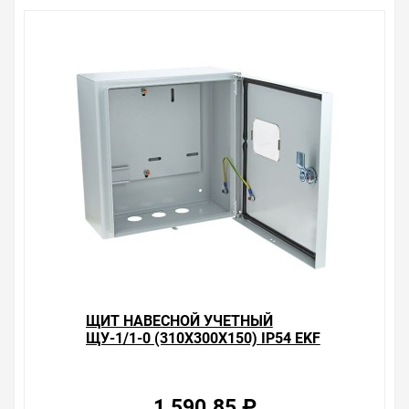
Производитель оставляет за собой право изменять
внешний вид, технические характеристики и
комплектацию без уведомления.
Цена на Щит учетный ЩУ-3/1-0 (ЩУРН-3/12)
(540x310x165) 12 модулей IP54 EKF Basic , у нас всегда
одни из лучших. Сравните с прайсом в других
магазинах, и вы поймете, что у нас оптимальное
соотношение цены, качества и ассортимента.
Перечень товаров, которые мы продаем, насчитывает
десятки тысяч позиций. На сайте можно найти как
товары, пользующиеся повышенным спросом, так и
то, что в других магазинах купить сложно.
Ассортимент – это то, чему мы уделяем особое
внимание. Кроме того, ставка делается на
безопасность и качество продукции. Так же цена - 2
190.64 ₽ может быть для Вас и ниже так как у нас
ЩИТ НАВЕСНОЙ УЧЕТНЫЙ
действуют хорошие скидки для оптовых покупателей.
ЩУ-1/1-0 (310Х300Х150) IP54 EKF
BASIC
Мы предлагаем большой выбор товаров из категории
Щиты металлические учетные герметичные (ЩУ)
IP54 EKF
1 590.85 ₽