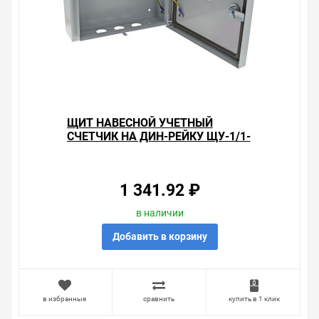
величина тока для встраиваемых устройств не должна
превышать 125 Ампер при напряжении сети 230-400
Вольт. Покрытие корпуса имеет светло-серый цвет
RAL 7035 в виде порошковой краски, обладающей
антикоррозийным эффектом.
Щит обладает параметрами:
• высота – 540 мм;
• ширина – 310 мм;
• глубина – 165 мм;
ЩИТ НАВЕСНОЙ УЧЕТНЫЙ
• масса – 4.6 кг.
СЧЕТЧИК НА ДИН-РЕЙКУ ЩУ-1/1-
Для подключения кабелей предусмотрены отверстия
0 (250Х300Х100) IP54 EKF BASIC
снизу корпуса. Щит может быть размещен на
открытом воздухе под навесом на плоской
поверхности или на столбе с применением
1 341.92 ₽
специального монтажного комплекта.
в наличии
Уважаемые покупатели.
Добавить в корзину
Обращаем Ваше внимание, что размещенная на
данном сайте справочная информация о товарах не
является офертой, наличие и стоимость оборудования
необходимо уточнить у менеджеров, которые с
в избранные
сравнить
купить в 1 клик
удовольствием помогут Вам в выборе оборудования и
оформлении на него заказа.