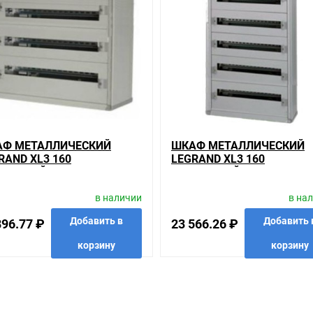
Ф МЕТАЛЛИЧЕСКИЙ
ШКАФ МЕТАЛЛИЧЕСКИЙ
RAND XL3 160
LEGRAND XL3 160
ЛАДНОЙ НА 72 (3Х24)
НАКЛАДНОЙ НА 120 (5Х24
УЛЯ С ШИНОЙ БЕЗ ДВЕРИ
МОДУЛЕЙ С ШИНОЙ БЕЗ
в наличии
в на
ДВЕРИ
Добавить в
Добавить 
896.77 ₽
23 566.26 ₽
корзину
корзину
анные
сравнить
купить в 1 клик
в избранные
сравнить
купить