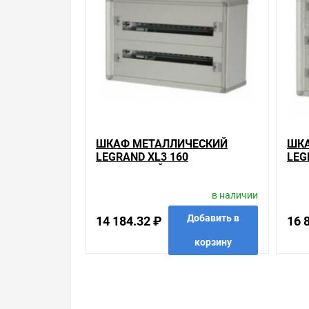
ШКАФ МЕТАЛЛИЧЕСКИЙ
ШКА
LEGRAND XL3 160
LEG
НАКЛАДНОЙ НА 48 (2Х24)
НАК
МОДУЛЕЙ С ШИНОЙ БЕЗ
МОД
в наличии
ДВЕРИ
Добавить в
14 184.32 ₽
16 
корзину
в избранные
сравнить
купить в 1 клик
в избр