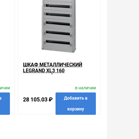
ШКАФ МЕТАЛЛИЧЕСКИЙ
LEGRAND XL3 160
)
НАКЛАДНОЙ НА 144 (6Х24)
МОДУЛЯ С ШИНОЙ БЕЗ ДВЕРИ
личии
в наличии
в
Добавить в
28 105.03 ₽
корзину
 в 1 клик
в избранные
сравнить
купить в 1 клик