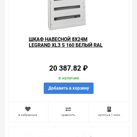
белый RAL 9003 на складе уточняйте у менеджера.
Также можно получить консультацию по тому, что мы
продаем, узнать преимущества конкретного товара,
получить информацию об отличительных
особенностях товара, который вы собираетесь купить.
Мы всегда рады помочь, посоветовать, рассказать
подробно о товарах из нашего ассортимента.
ШКАФ НАВЕСНОЙ 8X24M
LEGRAND XLЗ S 160 БЕЛЫЙ RAL
Свяжитесь с нами любым способом, который для вас
9003
наиболее удобен. С удовольствием ответим на все
вопросы.
20 387.82 ₽
в наличии
Добавить в корзину
в избранные
сравнить
купить в 1 клик