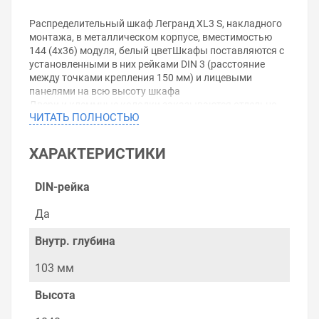
Распределительный шкаф Легранд XL3 S, накладного
монтажа, в металлическом корпусе, вместимостью
144 (4х36) модуля, белый цветШкафы поставляются с
установленными в них рейками DIN 3 (расстояние
между точками крепления 150 мм) и лицевыми
панелями на всю высоту шкафа
Двери и клеммные колодки заказываются отдельно
ЧИТАТЬ ПОЛНОСТЬЮ
Позволяют устанавливать автоматические
выключатели в литом корпусе DPX3 160 и DRX 125
Используются для создания низковольтных
ХАРАКТЕРИСТИКИ
комплектных устройств в соответствии с МЭК 61439-2
и -3
- IP 40 с дверью
DIN-рейка
- IP 30 без двери
Верхняя и нижняя панели с выбивными отверстиями
Да
для ввода кабелей
Позволяют устанавливать лоток Lina 25
Внутр. глубина
- Совместимы с автоматическими выключателями
103 мм
DRX 125, DPX3 160 и модульными автоматическими
выключателями
Высота
- Простая регулировка положения рейки