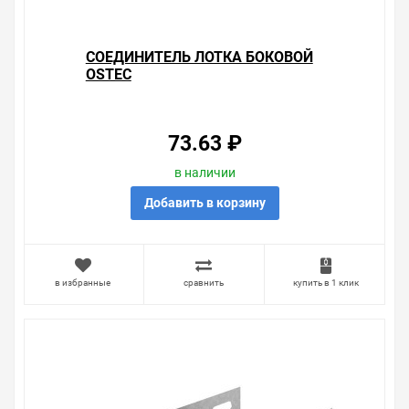
товары, пользующиеся повышенным спросом, так и
то, что в других магазинах купить сложно.
Ассортимент – это то, чему мы уделяем особое
СОЕДИНИТЕЛЬ ЛОТКА БОКОВОЙ
внимание. Кроме того, ставка делается на
OSTEC
безопасность и качество продукции. Так же цена -
124.60 ₽ может быть для Вас и ниже так как у нас
действуют хорошие скидки для оптовых покупателей.
73.63 ₽
Мы предлагаем большой выбор товаров из категории
Соединители к лоткам ОСТЕК
в наличии
по хорошим ценам. Уверены, что вы найдете на нашем
сайте именно то, что искали, потратив на это минимум
Добавить в корзину
времени. Есть поиск по позициям.
Весь товар сертифицирован, отвечает требованиям
качества. Мы работаем с проверенными
в избранные
сравнить
купить в 1 клик
поставщиками, продаем товар от давно
зарекомендовавших себя брендов.
Быстрая доставка в любой город – несколько
вариантов, вы всегда можете выбрать наиболее
удобный. Соединитель лотка боковой OSTEC , можно
получить в пункте выдачи, или заказать курьерскую