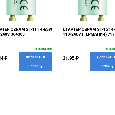
сли он выявлен, то возврат товара осуществляется в соответствии
ь много времени на решение проблемы. Правила, согласно которым 
который соответствует ожиданиям, или возвращаем деньги.
а складе уточняйте у менеджера. Также можно получить консульта
РТЕР OSRAM ST-111 4-65W
СТАРТЕР OSRAM ST-151 4
формацию об отличительных особенностях товара, который вы соби
-240V 364883
110-240V (ГЕРМАНИЯ) 797
з нашего ассортимента.
вас наиболее удобен. С удовольствием ответим на все вопросы.
в наличии
в на
Добавить в
Добавить 
44 ₽
31.95 ₽
корзину
корзину
анные
сравнить
купить в 1 клик
в избранные
сравнить
купить