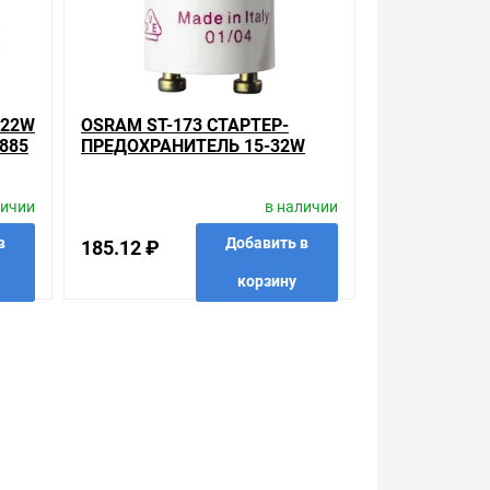
 с Законом Российской Федерации «О защите прав
урегулируется проблема, очень простые. Мы
цию по тому, что мы продаем, узнать
-22W
OSRAM ST-173 СТАРТЕР-
раетесь купить. Мы всегда рады помочь,
885
ПРЕДОХРАНИТЕЛЬ 15-32W
личии
в наличии
в
Добавить в
185.12 ₽
корзину
 в 1 клик
в избранные
сравнить
купить в 1 клик