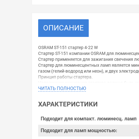
ОПИСАНИЕ
OSRAM ST-151 стартер 4-22 W
Стартер ST-151 компании OSRAM для люминесцен
Стартер применяется для зажигания свечения лю
Стартер для люминесцентных ламп является мин
газом (гелий-водород или неон), и двух электро
Принцип работы стартера.
Напряжение зажигания стартера должно быть н
ЧИТАТЬ ПОЛНОСТЬЮ
При подключении схемы запуска к питающей сет
напряжения в стартере происходит тлеющий раз
Незначительный ток тлеющего разряда, от 20 до
ХАРАКТЕРИСТИКИ
электрическую цепь, и тлеющий разряд внутри с
последовательно соединенные дроссель и като
Время замкнутого состояния электродов старте
Подходит для компакт. люминесц. ламп
замкнутых контактах, через определенное врем
электрической цепи приводит к возникновению
Подходит для ламп мощностью:
лампу.