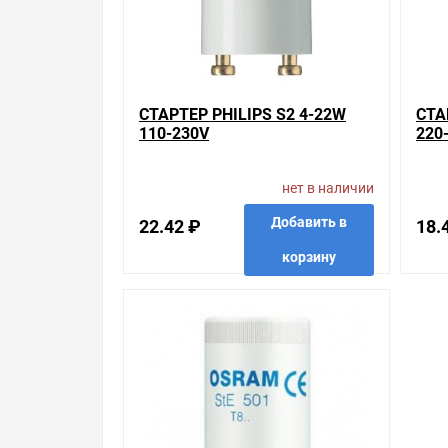
Брак – это исключение в нашем ассортименте. Е
потребителя». Это не значит, что нужно тратит
просто заменяем некачественный товар на то, 
Наличие Стартер OSRAM ST-151 4-22W 110-230V н
СТАРТЕР PHILIPS S2 4-22W
СТА
преимущества конкретного товара, получить ин
110-230V
220
посоветовать, рассказать подробно о товарах и
Свяжитесь с нами любым способом, который для 
нет в наличии
Добавить в
22.42 ₽
18.
корзину
в избранные
сравнить
купить в 1 клик
в избр