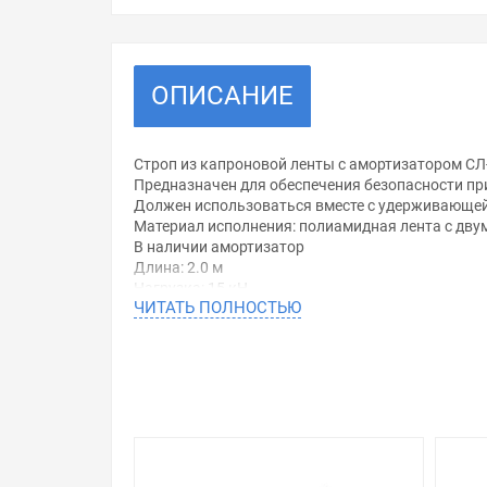
ОПИСАНИЕ
Строп из капроновой ленты с амортизатором С
Предназначен для обеспечения безопасности пр
Должен использоваться вместе с удерживающей 
Материал исполнения: полиамидная лента с дву
В наличии амортизатор
Длина: 2.0 м
Нагрузка: 15 кН
ЧИТАТЬ ПОЛНОСТЬЮ
Вес: 1.20 кг
Уважаемые покупатели.
Обращаем Ваше внимание, что размещенная на д
необходимо уточнить у менеджеров, которые с 
Производитель оставляет за собой право изменя