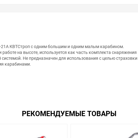
Л-21А КВТСтроп с одним большим и одним малым карабином.
и работе на высоте, используется как часть комплекта снаряжени
системой. Не предназначен для использования с целью страховки 
мя карабинами.
анном сайте справочная информация о товарах не является оферт
РЕКОМЕНДУЕМЫЕ ТОВАРЫ
удовольствием помогут Вам в выборе оборудования и оформлении н
ть внешний вид, технические характеристики и комплектацию без 