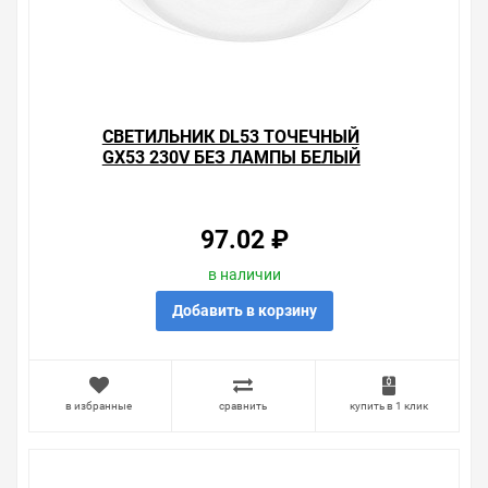
продаем, насчитывает десятки тысяч позиций. На
сайте можно найти как товары, пользующиеся
повышенным спросом, так и то, что в других
магазинах купить сложно. Ассортимент – это то, чему
мы уделяем особое внимание. Кроме того, ставка
делается на безопасность и качество продукции. Так
СВЕТИЛЬНИК DL53 ТОЧЕЧНЫЙ
же цена - 172.48 ₽ может быть для Вас и ниже так как у
GX53 230V БЕЗ ЛАМПЫ БЕЛЫЙ
нас действуют хорошие скидки для оптовых
покупателей.
Мы предлагаем большой выбор товаров из категории
97.02 ₽
Встраиваемые точечные светильники под цоколь
GX53 и GX70
в наличии
по хорошим ценам. Уверены, что вы найдете на нашем
сайте именно то, что искали, потратив на это минимум
Добавить в корзину
времени. Есть поиск по позициям.
Весь товар сертифицирован, отвечает требованиям
качества. Мы работаем с проверенными
в избранные
сравнить
купить в 1 клик
поставщиками, продаем товар от давно
зарекомендовавших себя брендов.
Быстрая доставка в любой город – несколько