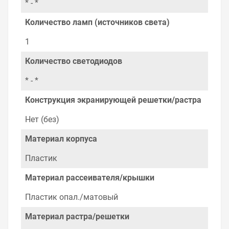
* - *
Наличие Светильник НБУ 05-60-001 "Альтан" черный
Количество ламп (источников света)
IP64 TDM на складе уточняйте у менеджера. Также
можно получить консультацию по тому, что мы
1
продаем, узнать преимущества конкретного товара,
получить информацию об отличительных
Количество светодиодов
особенностях товара, который вы собираетесь купить.
Мы всегда рады помочь, посоветовать, рассказать
* - *
подробно о товарах из нашего ассортимента.
Конструкция экранирующей решетки/растра
Свяжитесь с нами любым способом, который для вас
наиболее удобен. С удовольствием ответим на все
Нет (без)
вопросы.
Материал корпуса
Пластик
Материал рассеивателя/крышки
Пластик опал./матовый
Материал растра/решетки