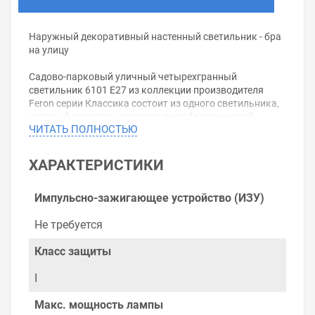
Наружный декоративный настенный светильник - бра
на улицу
Садово-парковый уличный четырехгранный
светильник 6101 E27 из коллекции производителя
Feron серии Классика состоит из одного светильника,
который крепится на стене в виде бра на ровной
ЧИТАТЬ ПОЛНОСТЬЮ
консоли фонарем вверх.
Корпус светильника литой, изготовлен из силумина.
ХАРАКТЕРИСТИКИ
Габаритные размеры фонаря составляют 170х200х320
мм. Вынос дальней точки светильника от стены
составляет 200 мм, общая высота 320 мм. Корпус
Импульсно-зажигающее устройство (ИЗУ)
имеет высокую пыле- и влагостойкую защиту со
степенью IP44.
Не требуется
Может устанавливаться для освещения открытых
Класс защиты
веранд, террас, беседок, в помещениях кафетериев,
ресторанов, а также для подсветки входных дверей
I
домов.
Макс. мощность лампы