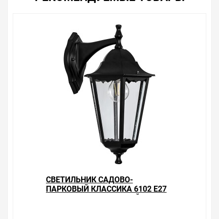
Весь товар сертифицирован, отвечает требованиям
качества. Мы работаем с проверенными
поставщиками, продаем товар от давно
зарекомендовавших себя брендов.
Быстрая доставка в любой город – несколько
вариантов, вы всегда можете выбрать наиболее
удобный. Светильник садово-парковый Классика 6101
E27 170*200*320мм черный (на стену вверх) , можно
получить в пункте выдачи, или заказать курьерскую
доставку до двери. Закажите выгодную доставку в
Ваш город или прямо к вашей двери. Это удобнее, чем
объезжать магазины, тратить время, выбирать из
того, что предлагают, а не покупать то, что нужно, что
хочется.
Брак – это исключение в нашем ассортименте. Если он
выявлен, то возврат товара осуществляется в
соответствии с Законом Российской Федерации «О
СВЕТИЛЬНИК САДОВО-
защите прав потребителя». Это не значит, что нужно
ПАРКОВЫЙ КЛАССИКА 6102 E27
тратить много времени на решение проблемы.
170*200*320ММ ЧЕРНЫЙ (НА
Правила, согласно которым урегулируется проблема,
СТЕНУ ВНИЗ)
очень простые. Мы просто заменяем некачественный