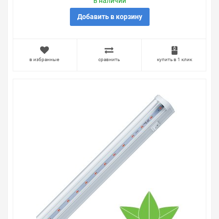
в наличии
возвращаем деньги.
Добавить в корзину
Наличие Светодиодный светильник для растений 12W,
пластик, IP40, AL7000 на складе уточняйте у
менеджера. Также можно получить консультацию по
тому, что мы продаем, узнать преимущества
в избранные
сравнить
купить в 1 клик
конкретного товара, получить информацию об
отличительных особенностях товара, который вы
собираетесь купить. Мы всегда рады помочь,
посоветовать, рассказать подробно о товарах из
нашего ассортимента.
Свяжитесь с нами любым способом, который для вас
наиболее удобен. С удовольствием ответим на все
вопросы.