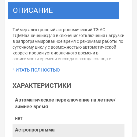
ОПИСАНИЕ
Таймер электронный астрономический ТЭ-АС
ТДМНазначение:Для включения/отключения нагрузки
в запрограммированное время с режимами работы по
суточному циклу с возможностью автоматической
корректировки установленного времени в
зависимости времени восхода и захода солнца в
разное время года.
ЧИТАТЬ ПОЛНОСТЬЮ
Применение:В промышленных и бытовых
электроустановках для автоматизации управления
освещением.
ХАРАКТЕРИСТИКИ
Управление уличным освещением, подсветкой
фасадов, парковок, витрин, парков, остановок и др.
Управление подсветкой рекламных конструкций
Автоматическое переключение на летнее/
Управление внутренним освещением: подсветка
зимнее время
витрин магазинов, освещение подъездов, офисных
центров, коридоров гостиниц, производственных
нет
территорий, складов и др.
Материалы:корпус прибора из не поддерживающего
Астропрограмма
горение пластика