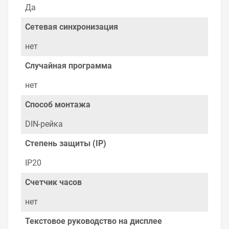
очень простые. Мы просто заменяем некачественный
Да
товар на то, который соответствует ожиданиям, или
возвращаем деньги.
Сетевая синхронизация
Наличие Таймер электронный астрономический
нет
суточный ТЭ-АС 16А 8 циклов TDM на складе уточняйте
у менеджера. Также можно получить консультацию по
Случайная программа
тому, что мы продаем, узнать преимущества
конкретного товара, получить информацию об
нет
отличительных особенностях товара, который вы
собираетесь купить. Мы всегда рады помочь,
Способ монтажа
посоветовать, рассказать подробно о товарах из
нашего ассортимента.
DIN-рейка
Свяжитесь с нами любым способом, который для вас
Степень защиты (IP)
наиболее удобен. С удовольствием ответим на все
вопросы.
IP20
Счетчик часов
нет
Текстовое руководство на дисплее