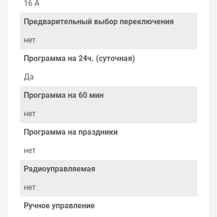
16 А
времени. Есть поиск по позициям.
Предварительный выбор переключения
Весь товар сертифицирован, отвечает требованиям
качества. Мы работаем с проверенными
нет
поставщиками, продаем товар от давно
зарекомендовавших себя брендов.
Программа на 24ч. (суточная)
Быстрая доставка в любой город – несколько
Да
вариантов, вы всегда можете выбрать наиболее
удобный. Таймер электронный астрономический
Программа на 60 мин
суточный ТЭ-АС 16А 8 циклов TDM , можно получить в
пункте выдачи, или заказать курьерскую доставку до
нет
двери. Закажите выгодную доставку в Ваш город или
прямо к вашей двери. Это удобнее, чем объезжать
Программа на праздники
магазины, тратить время, выбирать из того, что
предлагают, а не покупать то, что нужно, что хочется.
нет
Брак – это исключение в нашем ассортименте. Если он
Радиоуправляемая
выявлен, то возврат товара осуществляется в
соответствии с Законом Российской Федерации «О
нет
защите прав потребителя». Это не значит, что нужно
тратить много времени на решение проблемы.
Ручное управление
Правила, согласно которым урегулируется проблема,